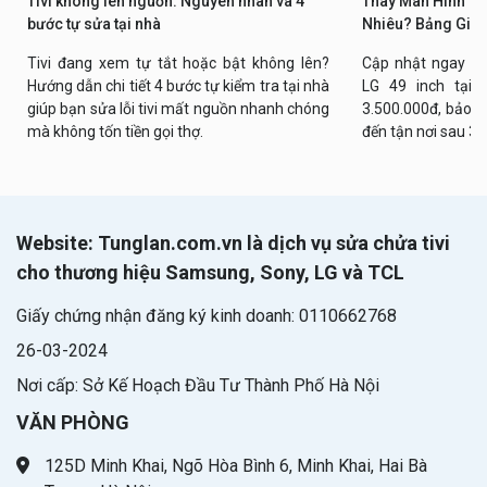
Tivi không lên nguồn: Nguyên nhân và 4
Thay Màn Hình Tiv
bước tự sửa tại nhà
Nhiêu? Bảng Giá 
Tivi đang xem tự tắt hoặc bật không lên?
Cập nhật ngay bả
Hướng dẫn chi tiết 4 bước tự kiểm tra tại nhà
LG 49 inch tại n
giúp bạn sửa lỗi tivi mất nguồn nhanh chóng
3.500.000đ, bảo h
mà không tốn tiền gọi thợ.
đến tận nơi sau 30
Website: Tunglan.com.vn là dịch vụ sửa chửa tivi
cho thương hiệu Samsung, Sony, LG và TCL
Giấy chứng nhận đăng ký kinh doanh: 0110662768
26-03-2024
Nơi cấp: Sở Kế Hoạch Đầu Tư Thành Phố Hà Nội
VĂN PHÒNG
125D Minh Khai, Ngõ Hòa Bình 6, Minh Khai, Hai Bà