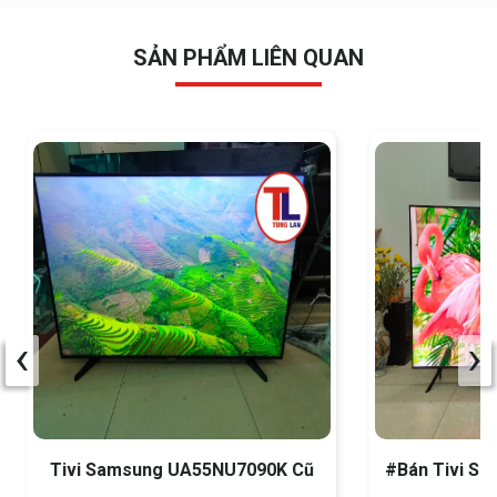
SẢN PHẨM LIÊN QUAN
‹
›
Tivi Samsung UA55NU7090K Cũ
#Bán Tivi S
C