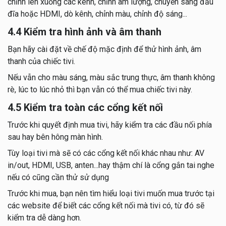
chỉnh lên xuống các kênh, chỉnh âm lượng, chuyển sang đầu
đĩa hoặc HDMI, dò kênh, chỉnh màu, chỉnh độ sáng...
4.4 Kiểm tra hình ảnh và âm thanh
Bạn hãy cài đặt về chế độ mặc định để thử hình ảnh, âm
thanh của chiếc tivi.
Nếu vẫn cho màu sáng, màu sắc trung thực, âm thanh không
rè, lúc to lúc nhỏ thì bạn vẫn có thể mua chiếc tivi này.
4.5 Kiểm tra toàn các cổng kết nối
Trước khi quyết định mua tivi, hãy kiểm tra các đầu nối phía
sau hay bên hông màn hình.
Tùy loại tivi mà sẽ có các cổng kết nối khác nhau như: AV
in/out, HDMI, USB, anten...hay thậm chí là cổng gắn tai nghe
nếu có cũng cần thử sử dụng
Trước khi mua, bạn nên tìm hiểu loại tivi muốn mua trước tại
các website để biết các cổng kết nối mà tivi có, từ đó sẽ
kiểm tra dễ dàng hơn.