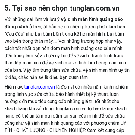
5. Tại sao nên chọn tunglan.com.vn
Với những sai lầm và lưu ý
vệ sinh màn hình quảng cáo
đúng cách
ở trên, ắt hẳn sẽ có những trường hợp làm bạn
‘’đau đầu’’ như bụi bám bên trong kẽ hở màn hình, bụi bám
vào bên trong thân máy,.... Với những trường hợp như vậy,
cách tốt nhất bạn nên đem màn hình quảng cáo của mình
đến trung tâm sửa chữa uy tín để vệ sinh. Tránh trình trạng
tháo lắp màn hình để vệ sinh mà vô tình làm hỏng màn hình
của bạn. Vậy tìm trung tâm sửa chữa, vệ sinh màn hình uy tín
ở đâu, chắc hẳn sẽ là điều bạn quan tâm.
Hiện nay,
tunglan.com.vn
là đơn vị có nhiều năm kinh nghiệm
trong lĩnh vực sửa chữa, bảo hành thiết bị kỹ thuật, luôn
hướng đến mục tiêu cung cấp những giá trị tốt nhất cho
khách hàng khi sử dụng. tunglan.com.vn tự hào là nơi khách
hàng có thể an tâm gửi gắm tài sản của mình để sửa chữa
cũng như vệ sinh màn hình quảng cáo với phương châm UY
TÍN - CHẤT LƯỢNG - CHUYÊN NGHIỆP. Cam kết cung cấp