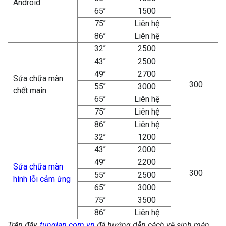
Android
65’’
1500
75’’
Liên hệ
86’’
Liên hệ
32’’
2500
43’’
2500
49’’
2700
Sửa chữa màn
300
55’’
3000
chết main
65’’
Liên hệ
75’’
Liên hệ
86’’
Liên hệ
32’’
1200
43’’
2000
49’’
2200
Sửa chữa màn
300
55’’
2500
hình lỗi cảm ứng
65’’
3000
75’’
3500
86’’
Liên hệ
Trên đây,
tunglan.com.vn
đã hướng dẫn cách vệ sinh màn