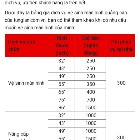
dịch vụ, ưu tiên khách hàng là trên hết.
Dưới đây là bảng giá dịch vụ vệ sinh màn hình quảng cáo
của tunglan.com.vn, bạn có thể tham khảo khi có nhu cầu
muốn vệ sinh màn hình của mình:
Kích
Giá tiền
Dịch vụ sửa
Phí phục
thước
(nghìn
chữa
vụ tại nhà
(Inch)
đồng)
32’’
250
43’’
250
49’’
250
Vệ sinh màn hình
300
55’’
350
65’’
400
75’’
700
86’’
1500
32’’
1000
43’’
1000
49’’
1000
Nâng cấp
300
55’’
1500