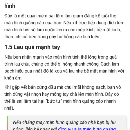
hình
Đây là một quan niệm sai lầm làm giảm đáng kể tuổi thọ
màn hình quảng cáo của bạn. Nếu xịt trực tiếp dung dịch lên
màn hình tivi sẽ làm nước lan ra các mép kính, bề mặt kính,
thậm chí cả bên trong gây hư hỏng các linh kiện.
1.5 Lau quá mạnh tay
Nếu bạn nhấn mạnh vào màn hình tinh thể lỏng trong quá
trình lau chùi, chúng có thể bị hỏng nhanh chóng. Cách làm
sạch hiệu quả nhất đó là xoa và lau nhẹ bề mặt màn hình với
khăn ẩm.
Khi gặp vết bẩn cứng đầu mà chùi mãi không sạch, bạn vô
tình dùng vật nhọn hay móng tay chà lên màn hình. Đây có
thể là sai lầm tai hại “bức tử” màn hình quảng cáo nhanh
nhất.
Nếu chẳng may màn hình quảng cáo nhà bạn bị hư
hỏng, liên hệ ngay với
dịch vụ sửa màn hình quảng