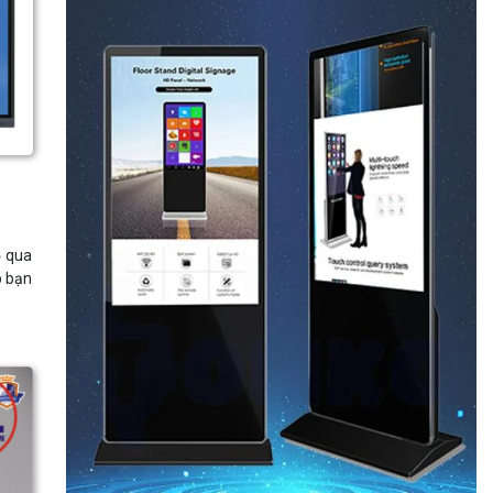
ỏ qua
p bạn