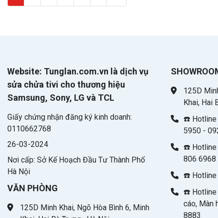
Website: Tunglan.com.vn là dịch vụ
SHOWROO
sửa chửa tivi cho thương hiệu
125D Minh
Samsung, Sony, LG và TCL
Khai, Hai 
Giấy chứng nhận đăng ký kinh doanh:
☎️ Hotlin
0110662768
5950 - 09
26-03-2024
☎️ Hotline
806 6968 
Nơi cấp: Sở Kế Hoạch Đầu Tư Thành Phố
Hà Nội
☎️ Hotlin
VĂN PHÒNG
☎️ Hotlin
cáo, Màn 
125D Minh Khai, Ngõ Hòa Bình 6, Minh
8883