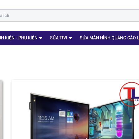
H KIỆN - PHỤ KIỆN
SỬA TIVI
SỬA MÀN HÌNH QUẢNG CÁO 