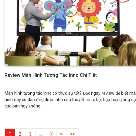
Review Màn Hình Tương Tác Inno Chi Tiết
Màn hình tương tác Inno có thực sự tốt? Đọc ngay review để biết m
hình này có đáp ứng được nhu cầu thuyết trình, hội họp hay giảng d
của bạn hay không.
1
2
3
...
7
>
>>