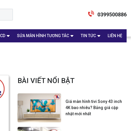
0399500886
LCD
SỬA MÀN HÌNH TƯƠNG TÁC
TIN TỨC
LIÊN HỆ
BÀI VIẾT NỔI BẬT
Giá màn hình tivi Sony 43 inch
4K bao nhiêu? Bảng giá cập
nhật mới nhất