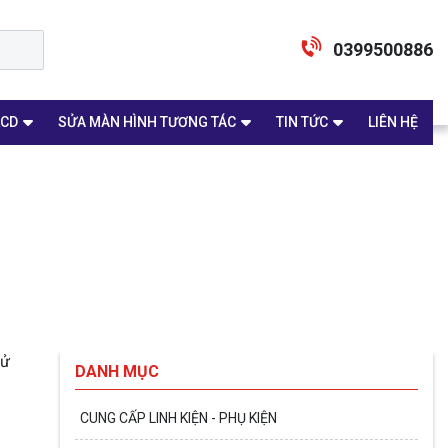
0399500886
LCD
SỬA MÀN HÌNH TƯƠNG TÁC
TIN TỨC
LIÊN HỆ
tử
DANH MỤC
CUNG CẤP LINH KIỆN - PHỤ KIỆN