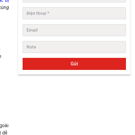
c bị
 cùng
n
h
Gửi
goài
t dễ