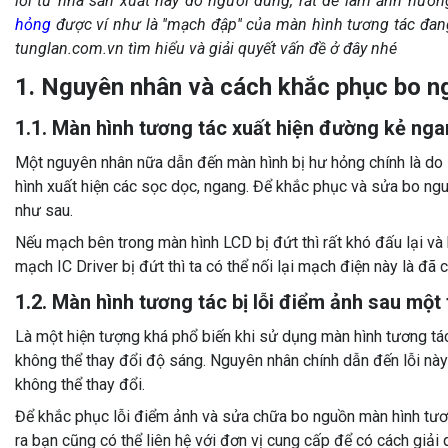
lỗi từ nhà sản xuất hay do người dùng, rất dễ làm ảnh hưởn
hỏng
được ví như là ''mạch đập'' của màn hình tương tác đang
tunglan.com.vn tìm hiểu và giải quyết vấn đề ở đây nhé
1. Nguyên nhân và cách khắc phục bo nguô
1.1. Màn hình tương tác xuất hiện đường kẻ nga
Một nguyên nhân nữa dẫn đến màn hình bị hư hỏng chính là do 
hình xuất hiện các sọc dọc, ngang. Để khắc phục và sửa bo nguô
như sau.
Nếu mạch bên trong màn hình LCD bị đứt thì rất khó đấu lại và 
mạch IC Driver bị đứt thì ta có thể nối lại mạch điện này là đã 
1.2. Màn hình tương tác bị lỗi điểm ảnh sau một
Là một hiện tượng khá phổ biến khi sử dụng màn hình tương tác
không thể thay đổi độ sáng. Nguyên nhân chính dẫn đến lỗi này
không thể thay đổi.
Để khắc phục lỗi điểm ảnh và sửa chữa bo nguồn màn hình tươn
ra bạn cũng có thể liên hệ với đơn vị cung cấp để có cách giải qu