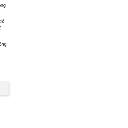
ộng
 đó
í
hông