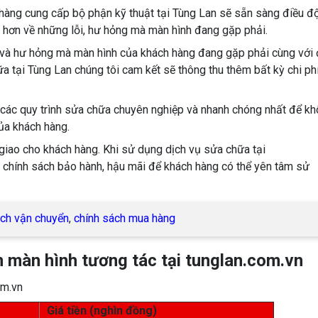
h hàng cung cấp bộ phận kỹ thuật tại Tùng Lan sẽ sẵn sàng điều đ
ỹ hơn về những lỗi, hư hỏng mà màn hình đang gặp phải.
đề và hư hỏng mà màn hình của khách hàng đang gặp phải cùng với
hữa tại Tùng Lan chúng tôi cam kết sẽ thông thu thêm bất kỳ chi ph
 các quy trình sửa chữa chuyên nghiệp và nhanh chóng nhất để k
ủa khách hàng.
 giao cho khách hàng. Khi sử dụng dịch vụ sửa chữa tại
c chính sách bảo hành, hậu mãi để khách hàng có thể yên tâm sử
ách vận chuyển
,
chính sách mua hàng
̀n màn hình tương tác tại tunglan.com.vn
om.vn
Giá tiền (nghìn đồng)