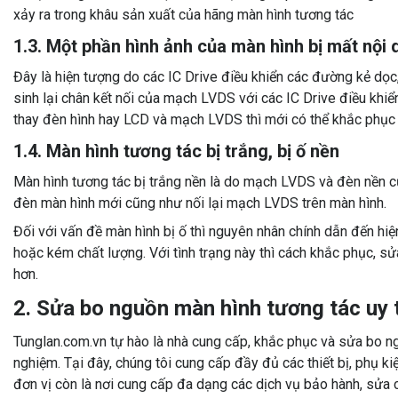
xảy ra trong khâu sản xuất của hãng màn hình tương tác
1.3. Một phần hình ảnh của màn hình bị mất nội 
Đây là hiện tượng do các IC Drive điều khiển các đường kẻ dọc, 
sinh lại chân kết nối của mạch LVDS với các IC Drive điều khi
thay đèn hình hay LCD và mạch LVDS thì mới có thể khắc phục 
1.4. Màn hình tương tác bị trắng, bị ố nền
Màn hình tương tác bị trắng nền là do mạch LVDS và đèn nền của
đèn màn hình mới cũng như nối lại mạch LVDS trên màn hình.
Đối với vấn đề màn hình bị ố thì nguyên nhân chính dẫn đến h
hoặc kém chất lượng. Với tình trạng này thì cách khắc phục, sử
hơn.
2. Sửa bo nguồn màn hình tương tác uy ti
Tunglan.com.vn tự hào là nhà cung cấp, khắc phục và sửa bo ngu
nghiệm. Tại đây, chúng tôi cung cấp đầy đủ các thiết bị, phụ k
đơn vị còn là nơi cung cấp đa dạng các dịch vụ bảo hành, sửa c