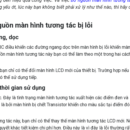
g đến hiệu quả công việc. Và việc
bo nguồn màn hình tương tá
 yếu ớt, lúc này bạn không biết phải xử lý như thế nào, thì hãy
̀n màn hình tương tác bị lỗi
ng, dọc
IC điều khiển các đường ngang dọc trên màn hình bị lỗi khiến mà
̀n màn hình tương tác này bạn có thể làm theo một trong hai các
bạn chỉ có thể đổi màn hình LCD mới của thiết bị. Trường hợp nếu
có thể sử dụng tiếp.
 thời gian sử dụng
. Đây là tình trạng màn hình tương tác xuất hiện các điểm đen và
 là bởi màn hình bị chết Transistor khiến cho màu sắc tại điểm đó
g tác này, bạn chỉ có thể thay thế màn hình tương tác LCD mới. N
yết khác tiết kiệm chi phí hơn. Điều này là vì đây là lỗi thường rấ