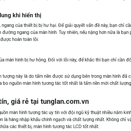
dung khi hiển thị
ngang của thiết bị bị hư hại. Để giải quyết vấn đề này, bạn chỉ cầ
ển đường ngang của màn hình. Tuy nhiên, nếu nặng hơn nữa là bạn 
được hoàn toàn lỗi.
 màn hình bị hư hỏng. Đối với lỗi này, để khắc thì bạn chỉ cần đổ
iện tượng này là do tấm nền được sử dụng bên trong màn hình đã 
a bo nguồn màn hình tương tác tốt nhất là tấm nền mới chất lượn
́n, giá rẻ tại tunglan.com.vn
ồn màn hình tương tác uy tín với đội ngũ kỹ thuật nhiều năm kin
iện là hàng nhập khẩu chính ngạch và chất lượng nhất. Không chỉ v
hữa các thiết bị, màn hình tương tác LCD tốt nhất.