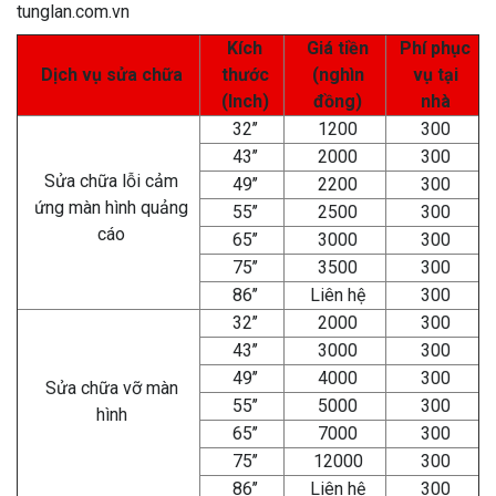
tunglan.com.vn
Kích
Giá tiền
Phí phục
Dịch vụ sửa chữa
thước
(nghìn
vụ tại
(Inch)
đồng)
nhà
32’’
1200
300
43’’
2000
300
Sửa chữa lỗi cảm
49’’
2200
300
ứng màn hình quảng
55’’
2500
300
cáo
65’’
3000
300
75’’
3500
300
86’’
Liên hệ
300
32’’
2000
300
43’’
3000
300
49’’
4000
300
Sửa chữa vỡ màn
55’’
5000
300
hình
65’’
7000
300
75’’
12000
300
86’’
Liên hệ
300