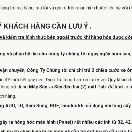
ng tôi mã hàng, mã lỗi và ghi rõ trên màn hình hoặc liên hệ với 
 KHÁCH HÀNG CẦN LƯU Ý .
 và kiểm tra hình thức bên ngoài trước khi hàng hóa được đón
ng và phản hồi lại cho công ty chúng tôi ngay ngày hôm sau, 
vận chuyển, Công Ty Chúng tôi chỉ chi trả 2 chiều cước xe ô
 đề thời tiết gây nên, Điện Tử Tùng Lan xin lưu ý với Quý khách 
i lòng sử dụng
Máy Sấy
và
Sấy đều hai (2) mặt Tab
để tránh màn
ch hàng.
g AUO, LG, Sam Sung, BOE, Innolux khi sử dụng vui lòng sấy 
ây ra hỏng hóc màn hình (Panel) rất nhiều các inh từ 32, 42, 
 tab mạch chân kinh bị ăn mòn và dẫn tới đứt mạch dẫn vào 