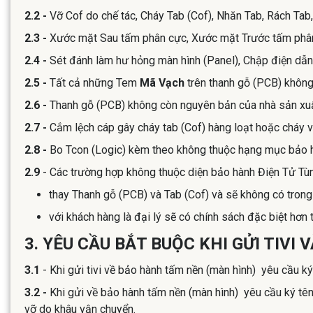
2.2 -
Vỡ Cof do chế tác, Cháy Tab (Cof), Nhăn Tab, Rách Ta
2.3 -
Xước mặt Sau tấm phân cực, Xước mặt Trước tấm phân
2.4 -
Sét đánh làm hư hỏng màn hình (Panel), Chập điện dẫn
2.5 -
Tất cả những Tem
Mã Vạch
trên thanh gỗ (PCB) không
2.6 -
Thanh gỗ (PCB) không còn nguyên bản của nhà sản xu
2.7 -
Cắm lệch cáp gây cháy tab (Cof) hàng loạt hoặc cháy và
2.8 -
Bo Tcon (Logic) kèm theo không thuộc hạng mục bảo 
2.9
- Các trường hợp không thuộc diện bảo hành Điện Tử Tùng
thay Thanh gỗ (PCB) và Tab (Cof) và sẽ không có tron
với khách hàng là đại lý sẽ có chính sách đặc biệt hơn
3. YÊU CẦU BẮT BUỘC KHI GỬI TIVI
3.1
- Khi gửi tivi về bảo hành tấm nền (màn hình) yêu cầu k
3.2 -
Khi gửi về bảo hành tấm nền (màn hình) yêu cầu ký tên
vỡ do khâu vận chuyển.