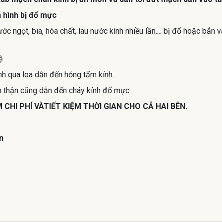
 hình bị đổ mực
ớc ngọt, bia, hóa chất, lau nước kính nhiều lần.... bị đổ hoặc bắ
ệ
nh qua loa dẫn đến hỏng tấm kính.
ẩn thận cũng dẫn đến cháy kính đổ mực.
HI PHÍ VÀTIẾT KIỆM THỜI GIAN CHO CẢ HAI BÊN.
n