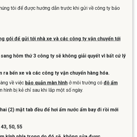
chúng tôi để được hướng dẫn trước khi gửi về công ty bảo
g gói để gửi tới nhà xe và các công ty vận chuyển tới
sang hôm thứ 3 công ty sẽ không giải quyết vì bất cứ lý
m ra bến xe và các công ty vận chuyển hàng hóa.
hàng về việc
bảo quản màn hình
ở môi trường có
độ ẩm
 hình bị kẻ chỉ sau khi lắp một số ngày.
hai (2) mặt tab đều để hơi ẩm nước ẩm bay đi rồi mới
43, 50, 55
tấm kính phía trong do đó sẽ không sửa được.