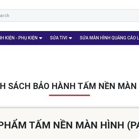
H KIỆN - PHỤ KIỆN
SỬA TIVI
SỬA MÀN HÌNH QUẢNG CÁO 
H SÁCH BẢO HÀNH TẤM NỀN MÀN
PHẨM TẤM NỀN MÀN HÌNH (PA