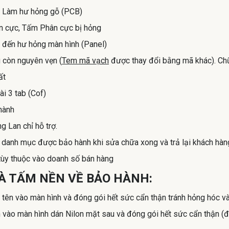
b, Làm hư hỏng gỗ (PCB)
 cực, Tấm Phân cực bị hỏng
 đến hư hỏng màn hình (Panel)
 còn nguyên vẹn (
Tem mã vạch
được thay đổi bằng mã khác). Chữ
ất
i 3 tab (Cof)
hành
 Lan chỉ hỗ trợ.
g danh mục được bảo hành khi sửa chữa xong và trả lại khách hàn
 tùy thuộc vào doanh số bán hàng
 VÀ TẤM NỀN VỀ BẢO HÀNH:
ý tên vào màn hình và đóng gói hết sức cẩn thận tránh hỏng hóc v
 vào màn hình dán Nilon mặt sau và đóng gói hết sức cẩn thận (đ