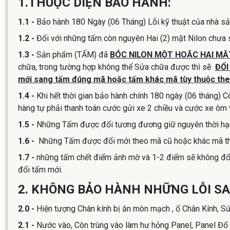
1.THUỘC DIỆN BẢO HÀNH:
1.1 -
Bảo hành 180 Ngày (06 Tháng) Lỗi kỹ thuật của nhà sản
1.2 -
Đối với những tấm còn nguyên Hai (2) mặt Nilon chưa s
1.3 -
Sản phẩm (TẤM) đã
BÓC NILON MỘT HOẶC HAI MẶ
chữa, trong tường hợp không thể Sửa chữa được thì sẽ
ĐỔI
mới sang tấm đúng mã hoặc tấm khác mã tùy thuộc the
1.4 -
Khi hết thời gian bảo hành chính 180 ngày (06 tháng) C
hàng tự phải thanh toán cước gửi xe 2 chiều và cước xe ôm v
1.5 -
Những Tấm được đổi tương đương giữ nguyên thời hạn 
1.6 -
Những Tấm được đổi mới theo mã cũ hoặc khác mã thì v
1.7 -
những tấm chết điểm ảnh mờ và 1-2 điểm sẽ không đổi ,
đổi tấm mới.
2. KHÔNG BẢO HÀNH NHỮNG LỖI SA
2.0 -
Hiện tượng Chân kính bị ăn mòn mạch , ố Chân Kính, Sứ
2.1 -
Nước vào, Côn trùng vào làm hư hỏng Panel, Panel Đ