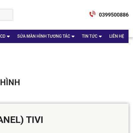
0399500886
LCD
SỬA MÀN HÌNH TƯƠNG TÁC
TIN TỨC
LIÊN HỆ
 HÌNH
NEL) TIVI