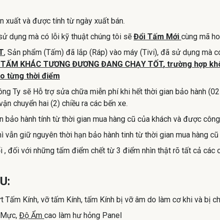
 xuất và được tính từ ngày xuất bán.
ử dụng mà có lỗi kỹ thuật chúng tôi sẽ
Đổi Tấm Mới
cùng mã ho
T
, Sản phẩm (Tấm) đã lắp (Ráp) vào máy (Tivi), đã sử dụng mà có
 TẤM KHÁC TƯƠNG ĐƯƠNG ĐANG CHẠY TỐT
,
trường hợp kh
o từng thời điểm
ông Ty sẽ Hỗ trợ sửa chữa miễn phí khi hết thời gian bảo hành (02
ận chuyển hai (2) chiều ra các bến xe.
bảo hành tính từ thời gian mua hàng cũ của khách và được công
ẫn giữ nguyên thời hạn bảo hành tinh từ thời gian mua hàng cũ
 đối với những tấm điểm chết từ 3 điểm nhìn thật rõ tất cả các 
U:
t Tấm Kính, vỡ tấm Kính, tấm Kính bị vỡ âm do làm cơ khi và bị c
ổ Mực,
Độ Ẩm
cao làm hư hỏng Panel