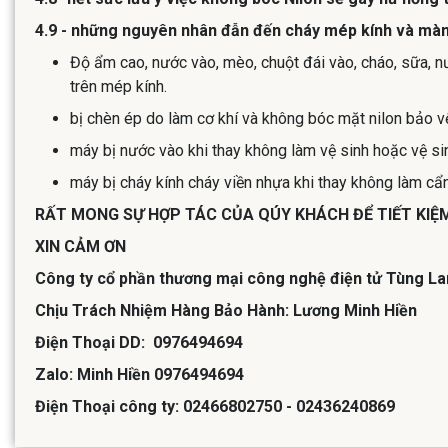
4.9 - những nguyên nhân đẫn đến cháy mép kính và màn
Độ ẩm cao, nước vào, mèo, chuột đái vào, cháo, sữa, nư
trên mép kính.
bị chèn ép do làm cơ khí và không bóc mặt nilon bảo v
máy bị nước vào khi thay không làm vệ sinh hoặc vệ si
máy bị cháy kính cháy viền nhựa khi thay không làm c
RẤT MONG SỰ HỢP TÁC CỦA QÚY KHÁCH ĐỂ TIẾT KIỆM C
XIN CẢM ƠN
Công ty cổ phần thương mại công nghệ điện tử Tùng La
Chịu Trách Nhiệm Hàng Bảo Hành: Lương Minh Hiền
Điện Thoại DD: 0976494694
Zalo: Minh Hiền 0976494694
Điện Thoại công ty: 02466802750 - 02436240869