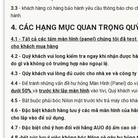
3.3
- khách hàng có hàng bảo hành yêu cầu thông báo cho chú
hành.
4. CÁC HẠNG MỤC QUAN TRỌNG QUÝ
4.1 - Tất cả các tấm màn hình (panel) chúng tôi đã test
cho khách mua hàng
4.2 - Quý khách vui long kiểm tra ngay khi nhận được hà
do gì và không có trường hợp nào ngoại lệ.
4.3 -
Qúy khách vui lòng đủ cước cho nhà xe và công ty 
4.4 -
Để tránh những vấn đề hư hỏng Màn Hình (Panel) do vấn
dưới 50%
và
trước khi lắp màn hình
vào tivi, Quý khách vu
4.5
-
Bắt buộc phải bóc Nilon mặt trước khi trả máy cho khá
4.6
- Đặc biệt khách hàng lưu ý các mã màn hình của hãn
cho lắp vào để sử dụng.
4.7
- Đặc biệt chú ý hơn đối với hãng AUO độ ẩm cao sẽ g
4.8 -hết sức lưu ý việc không bóc Nilon sẽ gây hư hỏng