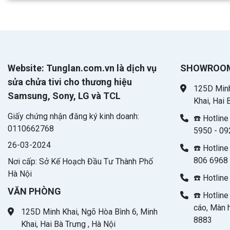
Website: Tunglan.com.vn là dịch vụ
SHOWROO
sửa chửa tivi cho thương hiệu
125D Minh
Samsung, Sony, LG và TCL
Khai, Hai 
Giấy chứng nhận đăng ký kinh doanh:
☎️ Hotlin
0110662768
5950 - 09
26-03-2024
☎️ Hotline
806 6968 
Nơi cấp: Sở Kế Hoạch Đầu Tư Thành Phố
Hà Nội
☎️ Hotlin
VĂN PHÒNG
☎️ Hotlin
cáo, Màn 
125D Minh Khai, Ngõ Hòa Bình 6, Minh
8883
Khai, Hai Bà Trưng , Hà Nội