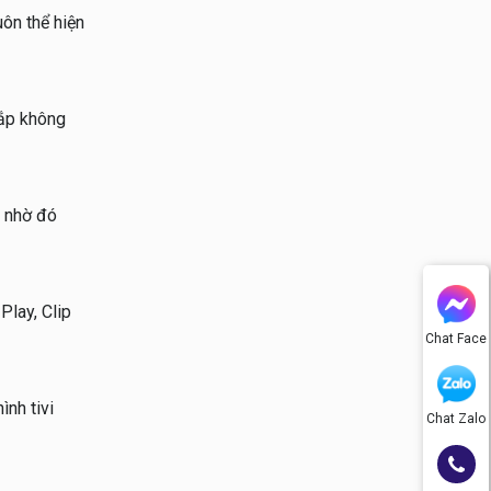
ôn thể hiện
hắp không
n nhờ đó
Play, Clip
Chat Face
ình tivi
Chat Zalo