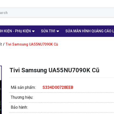
H KIỆN - PHỤ KIỆN
SỬA TIVI
SỬA MÀN HÌNH QUẢNG CÁO 
ất
Tivi Samsung UA55NU7090K Cũ
Tivi Samsung UA55NU7090K Cũ
Mã sản phẩm:
S334D00728EEB
Thương hiệu:
Bảo hành: