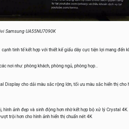
ề tivi Samsung UA55NU7090K
nh tinh tế kết hợp với thiết kế giấu dây cực tiện lợi mang đến 
 các nơi như: phòng khách, phòng ngủ, phòng họp...
isplay cho dải màu sắc rộng lớn, tối ưu màu sắc hiển thị cho 
 hình ảnh đẹp và sinh động hơn nhờ kết hợp bộ xử lý Crystal 4K
vượt trội hơn cho hình ảnh hiển thị chuẩn nét 4K