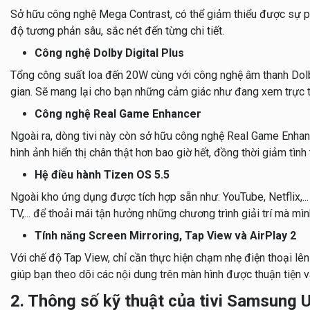
Sở hữu công nghệ Mega Contrast, có thể giảm thiểu được sự phả
độ tương phản sâu, sắc nét đến từng chi tiết.
Công nghệ Dolby Digital Plus
Tổng công suất loa đến 20W cùng với công nghệ âm thanh Dolby
gian. Sẽ mang lại cho bạn những cảm giác như đang xem trực t
Công nghệ Real Game Enhancer
Ngoài ra, dòng tivi này còn sở hữu công nghệ Real Game Enhan
hình ảnh hiển thị chân thật hơn bao giờ hết, đồng thời giảm tình
Hệ điều hành Tizen OS 5.5
Ngoài kho ứng dụng được tích hợp sẵn như: YouTube, Netflix,...
TV,... để thoải mái tận hưởng những chương trình giải trí mà mìn
Tính năng Screen Mirroring, Tap View và AirPlay 2
Với chế độ Tap View, chỉ cần thực hiện chạm nhẹ điện thoại lê
giúp bạn theo dõi các nội dung trên màn hình được thuận tiện 
2. Thông số kỹ thuật của tivi Samsun