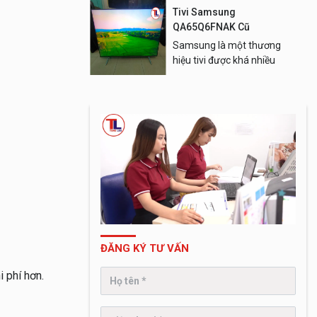
tâm.
Tivi Samsung
QA65Q6FNAK Cũ
Samsung là một thương
hiệu tivi được khá nhiều
người dùng Việt Nam quan
tâm.
ĐĂNG KÝ TƯ VẤN
i phí hơn.