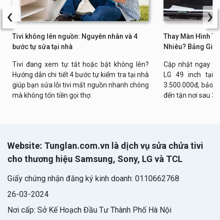
‹
›
Tivi không lên nguồn: Nguyên nhân và 4
Thay Màn Hình Tiv
bước tự sửa tại nhà
Nhiêu? Bảng Giá 
Tivi đang xem tự tắt hoặc bật không lên?
Cập nhật ngay bả
Hướng dẫn chi tiết 4 bước tự kiểm tra tại nhà
LG 49 inch tại n
giúp bạn sửa lỗi tivi mất nguồn nhanh chóng
3.500.000đ, bảo h
mà không tốn tiền gọi thợ.
đến tận nơi sau 30
Website: Tunglan.com.vn là dịch vụ sửa chửa tivi
cho thương hiệu Samsung, Sony, LG và TCL
Giấy chứng nhận đăng ký kinh doanh: 0110662768
26-03-2024
Nơi cấp: Sở Kế Hoạch Đầu Tư Thành Phố Hà Nội