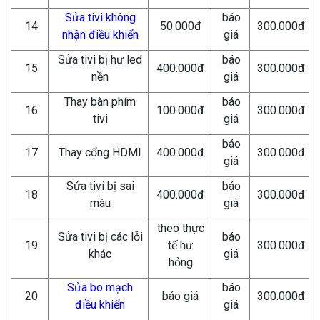
Sửa tivi không
báo
14
50.000đ
300.000đ
nhận điều khiển
giá
Sửa tivi bị hư led
báo
15
400.000đ
300.000đ
nền
giá
Thay bàn phím
báo
16
100.000đ
300.000đ
tivi
giá
báo
17
Thay cổng HDMI
400.000đ
300.000đ
giá
Sửa tivi bị sai
báo
18
400.000đ
300.000đ
màu
giá
theo thực
Sửa tivi bị các lỗi
báo
19
tế hư
300.000đ
khác
giá
hỏng
Sửa bo mạch
báo
20
báo giá
300.000đ
điều khiển
giá