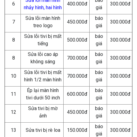
Sửa lỗi màn hình
báo
6
400.000đ
300.000đ
nhảy hình, hai hình
giá
Sửa lỗi màn hình
báo
7
450.000đ
300.000đ
treo logo
giá
Sửa lỗi tivi bị mất
báo
8
500.000đ
300.000đ
tiếng
giá
Sửa lỗi cao áp
báo
8
700.000đ
300.000đ
không sáng
giá
Sửa lỗi tivi bị mất
báo
10
700.000đ
300.000đ
hình 1/2 màn hình
giá
Ép lại màn hình
báo
11
600.000đ
300.000đ
tivi dưới 50 inch
giá
Sửa tivi bị mờ
báo
12
450.000đ
300.000đ
ảnh
giá
báo
13
Sửa tivi bị rè loa
150.000đ
300.000đ
giá