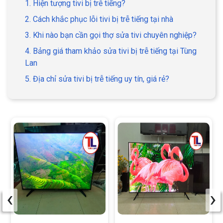
1. Hiện tượng tivi bị trễ tiếng?
2. Cách khắc phục lỗi tivi bị trễ tiếng tại nhà
3. Khi nào bạn cần gọi thợ sửa tivi chuyên nghiệp?
4. Bảng giá tham khảo sửa tivi bị trễ tiếng tại Tùng
Lan
5. Địa chỉ sửa tivi bị trễ tiếng uy tín, giá rẻ?
‹
›