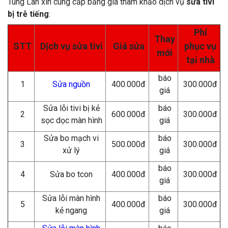
Tùng Lan xin cung cấp bảng giá tham khảo dịch vụ
sửa tivi
bị trễ tiếng
:
Phí
Thay
STT
Dịch vụ sửa tivi
Giá sửa
phục vụ
mới
tại nhà
báo
1
Sửa nguồn
400.000đ
300.000đ
giá
Sửa lỗi tivi bị kẻ
báo
2
600.000đ
300.000đ
sọc dọc màn hình
giá
Sửa bo mạch vi
báo
3
500.000đ
300.000đ
xử lý
giá
báo
4
Sửa bo tcon
400.000đ
300.000đ
giá
Sửa lỗi màn hình
báo
5
400.000đ
300.000đ
kẻ ngang
giá