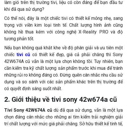
làm gió trên thị trường tivi, liệu có còn đáng để bạn đầu tư
khi đã qua sử dụng?
Có thể nói, đây là một chiếc tivi có thiết kế mỏng nhẹ, sang
trọng với viền kim loại tinh tế. Chất lượng hình ảnh cũng
không hề thua kém với công nghệ X-Reality PRO và độ
tương phản tốt.
Nếu bạn không quá khắt khe về độ phân giải và ưu tiên một
chiếc
tivi cũ
có thiết kế đẹp, giá cả phải chăng thì Sony
42W674A cũ vẫn là một lựa chọn không tồi. Tuy nhiên, bạn
cần kiểm tra kỹ chất lượng sản phẩm trước khi mua để tránh
những rủi ro không đáng có. Đừng quên cân nhắc nhu cầu sử
dụng và so sánh với các sản phẩm khác trên thị trường để
có quyết định sáng suốt nhất.
2. Giới thiệu về tivi sony 42w674a cũ
Tivi Sony 42W674A cũ
dù đã qua sử dụng, vẫn là một lựa
chọn đáng cân nhắc cho những ai tìm kiếm trải nghiệm giải
trí chất lượng với mức giá phải chăng. Sở hữu thiết kế tinh tế,