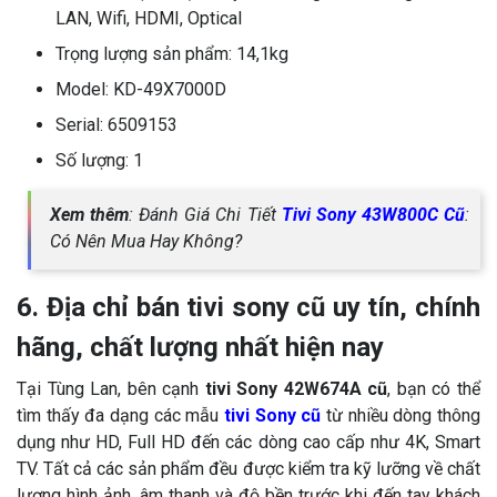
LAN, Wifi, HDMI, Optical
Trọng lượng sản phẩm: 14,1kg
Model: KD-49X7000D
Serial: 6509153
Số lượng: 1
Xem thêm
: Đánh Giá Chi Tiết
Tivi Sony 43W800C Cũ
:
Có Nên Mua Hay Không?
6. Địa chỉ bán tivi sony cũ uy tín, chính
hãng, chất lượng nhất hiện nay
Tại Tùng Lan, bên cạnh
tivi Sony 42W674A cũ
, bạn có thể
tìm thấy đa dạng các mẫu
tivi Sony cũ
từ nhiều dòng thông
dụng như HD, Full HD đến các dòng cao cấp như 4K, Smart
TV. Tất cả các sản phẩm đều được kiểm tra kỹ lưỡng về chất
lượng hình ảnh, âm thanh và độ bền trước khi đến tay khách