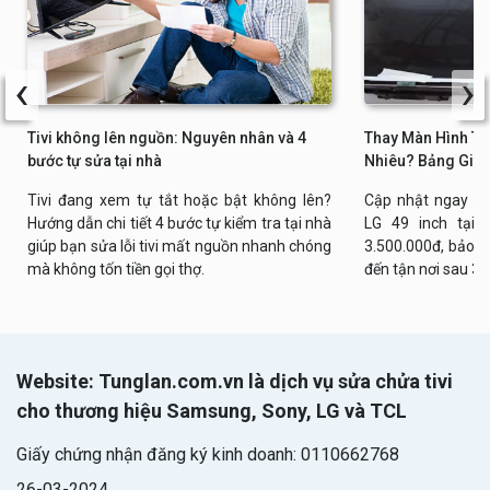
‹
›
Tivi không lên nguồn: Nguyên nhân và 4
Thay Màn Hình Tiv
bước tự sửa tại nhà
Nhiêu? Bảng Giá 
Tivi đang xem tự tắt hoặc bật không lên?
Cập nhật ngay bả
Hướng dẫn chi tiết 4 bước tự kiểm tra tại nhà
LG 49 inch tại n
giúp bạn sửa lỗi tivi mất nguồn nhanh chóng
3.500.000đ, bảo h
mà không tốn tiền gọi thợ.
đến tận nơi sau 30
Website: Tunglan.com.vn là dịch vụ sửa chửa tivi
cho thương hiệu Samsung, Sony, LG và TCL
Giấy chứng nhận đăng ký kinh doanh: 0110662768
26-03-2024