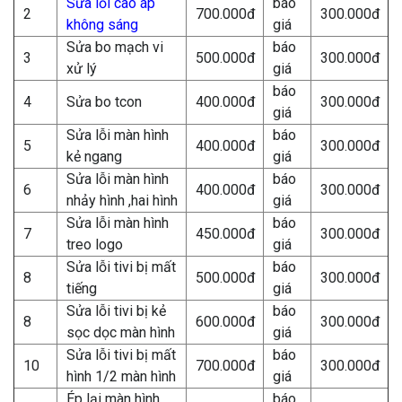
Sửa lỗi cao áp
báo
2
700.000đ
300.000đ
không sáng
giá
Sửa bo mạch vi
báo
3
500.000đ
300.000đ
xử lý
giá
báo
4
Sửa bo tcon
400.000đ
300.000đ
giá
Sửa lỗi màn hình
báo
5
400.000đ
300.000đ
kẻ ngang
giá
Sửa lỗi màn hình
báo
6
400.000đ
300.000đ
nhảy hình ,hai hình
giá
Sửa lỗi màn hình
báo
7
450.000đ
300.000đ
treo logo
giá
Sửa lỗi tivi bị mất
báo
8
500.000đ
300.000đ
tiếng
giá
Sửa lỗi tivi bị kẻ
báo
8
600.000đ
300.000đ
sọc dọc màn hình
giá
Sửa lỗi tivi bị mất
báo
10
700.000đ
300.000đ
hình 1/2 màn hình
giá
Ép lại màn hình
báo