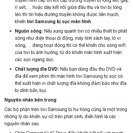
truyền hình cáp thì khi cáp đường truyền bị lỏng lẻo, gãy,
rỉ sét, . .. hoặc dây kết nối giữa đầu thu và tivi bị lỏng
lẻo thì tín hiệu đường truyền không được liền mạch,
khiến
tivi Samsung bị sọc màn hình
.
Nguồn sóng:
Nếu xung quanh tivi có nhiều thiết bị phát
sóng như điện thoại di động, máy tính xách tay, lò vi
sóng, . .. đang hoạt động thì có thể khiến cho sóng wifi
của tivi bị ảnh hưởng, từ đó khiến màn hình xuất hiện
các sọc ngang dọc.
Chất lượng đĩa DVD:
Nếu bạn dùng đầu thu DVD và
đĩa để xem phim thì màn hình tivi Samsung bị sọc có
thể xuất hiện vì chất lượng đĩa không đảm bảo như đĩa
bị dính bẩn, bụi.
Nguyên nhân bên trong
Các bộ phận trên tivi Samsung bị hư hỏng cũng là một trong
những lý do khiến sự cố trên phát sinh, điển hình là các
nguyên nhân sau: