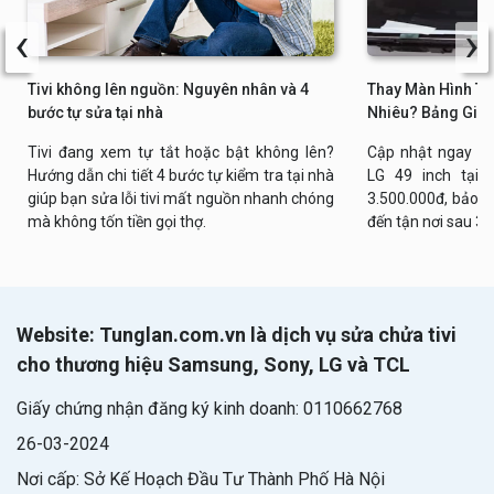
‹
›
Tivi không lên nguồn: Nguyên nhân và 4
Thay Màn Hình Tiv
bước tự sửa tại nhà
Nhiêu? Bảng Giá 
Tivi đang xem tự tắt hoặc bật không lên?
Cập nhật ngay bả
Hướng dẫn chi tiết 4 bước tự kiểm tra tại nhà
LG 49 inch tại n
giúp bạn sửa lỗi tivi mất nguồn nhanh chóng
3.500.000đ, bảo h
mà không tốn tiền gọi thợ.
đến tận nơi sau 30
Website: Tunglan.com.vn là dịch vụ sửa chửa tivi
cho thương hiệu Samsung, Sony, LG và TCL
Giấy chứng nhận đăng ký kinh doanh: 0110662768
26-03-2024
Nơi cấp: Sở Kế Hoạch Đầu Tư Thành Phố Hà Nội