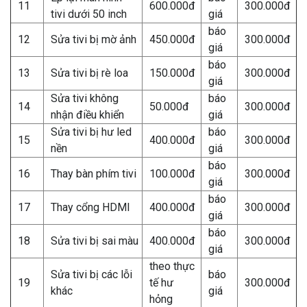
11
600.000đ
300.000đ
tivi dưới 50 inch
giá
báo
12
Sửa tivi bị mờ ảnh
450.000đ
300.000đ
giá
báo
13
Sửa tivi bị rè loa
150.000đ
300.000đ
giá
Sửa tivi không
báo
14
50.000đ
300.000đ
nhận điều khiển
giá
Sửa tivi bị hư led
báo
15
400.000đ
300.000đ
nền
giá
báo
16
Thay bàn phím tivi
100.000đ
300.000đ
giá
báo
17
Thay cổng HDMI
400.000đ
300.000đ
giá
báo
18
Sửa tivi bị sai màu
400.000đ
300.000đ
giá
theo thực
Sửa tivi bị các lỗi
báo
19
tế hư
300.000đ
khác
giá
hỏng