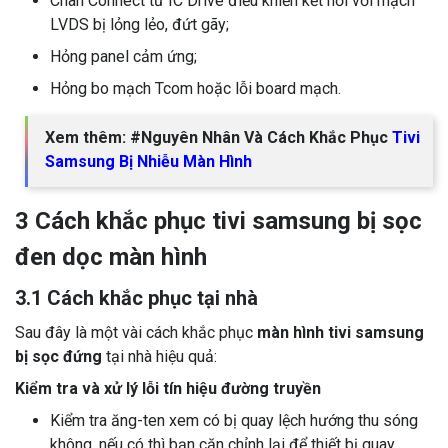
Chân Connect từ IC Drive điều khiển kết nối với mạch
LVDS bị lỏng lẻo, đứt gãy;
Hỏng panel cảm ứng;
Hỏng bo mạch Tcom hoặc lỗi board mạch.
Xem thêm: #Nguyên Nhân Và Cách Khắc Phục
Tivi
Samsung Bị Nhiễu Màn Hình
3 Cách khắc phục tivi samsung bị sọc
đen dọc màn hình
3.1 Cách khắc phục tại nhà
Sau đây là một vài cách khắc phục
màn hình tivi samsung
bị sọc đứng
tại nhà hiệu quả:
Kiểm tra và xử lý lỗi tín hiệu đường truyền
Kiểm tra ăng-ten xem có bị quay lệch hướng thu sóng
không, nếu có thì bạn căn chỉnh lại để thiết bị quay