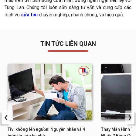
màu trên tivi Samsung của mình, đừng ngần ngại liên hệ với
Tùng Lan. Chúng tôi luôn sẵn sàng tư vấn và cung cấp các
dịch vụ
sửa tivi
chuyên nghiệp, nhanh chóng, và hiệu quả.
TIN TỨC LIÊN QUAN
‹
›
Tivi không lên nguồn: Nguyên nhân và 4
Thay Màn Hình Tiv
bước tự sửa tại nhà
Nhiêu? Bảng Giá 