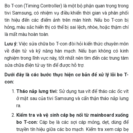
Bo T-con (Timing Controller) là một bộ phận quan trọng trong
tivi Samsung, có nhiệm vụ điều khiển thời gian và phân phối
tín hiệu đến các điểm ảnh trên màn hình. Nếu bo T-con bị
hỏng, màu sắc hiển thị có thể bị sai lệch, nhòe, hoặc thậm chí
là mất màu hoàn toàn.
Lưu ý:
Việc sửa chữa bo T-con đòi hỏi kiến thức chuyên môn
về điện tử và kỹ năng hàn mạch. Nếu bạn không có kinh
nghiệm trong lĩnh vực này, tốt nhất nên tìm đến các trung tâm
sửa chữa điện tử uy tín để được hỗ trợ.
Dưới đây là các bước thực hiện cơ bản để xử lý lỗi bo T-
con:
Tháo nắp lưng tivi:
Sử dụng tua vít để tháo các ốc vít
ở mặt sau của tivi Samsung và cẩn thận tháo nắp lưng
ra.
Kiểm tra và vệ sinh cáp bẹ nối từ mainboard xuống
bo T-con:
Cáp bẹ là các sợi cáp mỏng, dẹt, dùng để
truyền tín hiệu giữa các bo mạch. Kiểm tra xem cáp bẹ