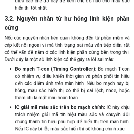
giữa các chế độ này để xem chế độ nào cho màu sắc
hiển thị tốt nhất.
3.2. Nguyên nhân từ hư hỏng linh kiện phần
cứng
Nếu các nguyên nhân liên quan không đến từ phần mềm và
cáp kết nối ngoại vi mà tình trạng sai màu vẫn tiếp diễn, rất
có thể vấn đề nằm ở các linh kiện phần cứng bên trong tivi.
Dưới đây là một số linh kiện có thể gây ra lỗi sai màu:
Bo mạch T-con (Timing Controller):
Bo mạch T-con
có nhiệm vụ điều khiển thời gian và phân phối tín hiệu
đến các điểm ảnh trên màn hình. Nếu bo mạch này bị
hỏng, màu sắc hiển thị có thể bị sai lệch, nhòe, hoặc
thậm chí là mất màu hoàn toàn.
IC giải mã màu sắc trên bo mạch chính:
IC này chịu
trách nhiệm giải mã tín hiệu màu sắc và chuyển đổi
chúng thành tín hiệu phù hợp để hiển thị trên màn hình.
Nếu IC này bị lỗi, màu sắc hiển thị sẽ không chính xác.