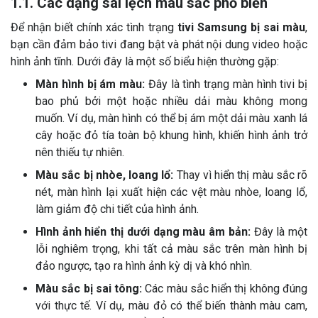
1.1. Các dạng sai lệch màu sắc phổ biến
Để nhận biết chính xác tình trạng
tivi Samsung bị sai màu
,
bạn cần đảm bảo tivi đang bật và phát nội dung video hoặc
hình ảnh tĩnh. Dưới đây là một số biểu hiện thường gặp:
Màn hình bị ám màu:
Đây là tình trạng màn hình tivi bị
bao phủ bởi một hoặc nhiều dải màu không mong
muốn. Ví dụ, màn hình có thể bị ám một dải màu xanh lá
cây hoặc đỏ tía toàn bộ khung hình, khiến hình ảnh trở
nên thiếu tự nhiên.
Màu sắc bị nhòe, loang lổ:
Thay vì hiển thị màu sắc rõ
nét, màn hình lại xuất hiện các vệt màu nhòe, loang lổ,
làm giảm độ chi tiết của hình ảnh.
Hình ảnh hiển thị dưới dạng màu âm bản:
Đây là một
lỗi nghiêm trọng, khi tất cả màu sắc trên màn hình bị
đảo ngược, tạo ra hình ảnh kỳ dị và khó nhìn.
Màu sắc bị sai tông:
Các màu sắc hiển thị không đúng
với thực tế. Ví dụ, màu đỏ có thể biến thành màu cam,