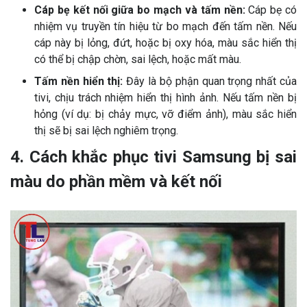
Cáp bẹ kết nối giữa bo mạch và tấm nền:
Cáp bẹ có
nhiệm vụ truyền tín hiệu từ bo mạch đến tấm nền. Nếu
cáp này bị lỏng, đứt, hoặc bị oxy hóa, màu sắc hiển thị
có thể bị chập chờn, sai lệch, hoặc mất màu.
Tấm nền hiển thị:
Đây là bộ phận quan trọng nhất của
tivi, chịu trách nhiệm hiển thị hình ảnh. Nếu tấm nền bị
hỏng (ví dụ: bị chảy mực, vỡ điểm ảnh), màu sắc hiển
thị sẽ bị sai lệch nghiêm trọng.
4. Cách khắc phục tivi Samsung bị sai
màu do phần mềm và kết nối