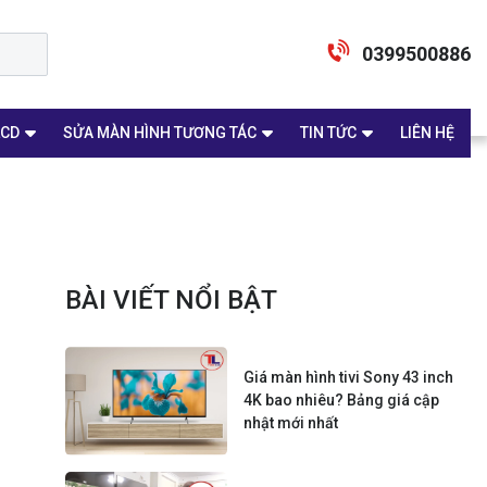
0399500886
LCD
SỬA MÀN HÌNH TƯƠNG TÁC
TIN TỨC
LIÊN HỆ
BÀI VIẾT NỔI BẬT
Giá màn hình tivi Sony 43 inch
4K bao nhiêu? Bảng giá cập
nhật mới nhất