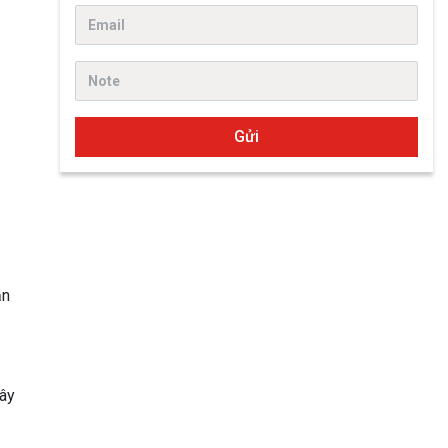
Gửi
ẫn
đây