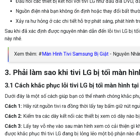
Đầu nối các thiết bị kết nối với tivi LG như đầu đĩa DVD, 
Nguồn điện nhà bạn không ổn định hoặc thay đổi bất thườ
Xảy ra hư hỏng ở các chi tiết hỗ trợ phát sáng, phát hình t
Sau khi đã xác định được nguyên nhân dẫn đến lỗi tivi LG bị tố
này nhé.
Xem thêm: #
Màn Hình Tivi Samsung Bị Giật
- Nguyên Nhâ
3. Phải làm sao khi tivi LG bị tối màn hìn
3.1 Cách khắc phục lỗi tivi LG bị tối màn hình tại
Dưới đây là một số cách giúp bạn có thể nhanh chóng khắc phục l
Cách 1:
Hãy rút nguồn tivi ra đồng thời lấy tay bấm giữ nút nguồ
Cách 2:
Kiểm tra các dây kết nối các thiết bị xem có dây nào bị 
Cách 3:
Lấy tay vỗ nhẹ vào sau màn hình xem có cải thiện gì kh
được khắc phục thì tivi LG đang bị lỏng lẻo một bộ phận nào đó, 