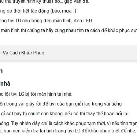
đầu thu truyền hình kỹ thuật số… gặp vấn đề.
ng do thời tiết tác động (bão, mưa…)
rong tivi LG như bóng đèn màn hình, đèn LED,...
i màn hình thì chúng ta hãy cùng nhau tìm ra cách để khắc phục sự
n Và Cách Khắc Phục
h
 nhà
ỗi tivi LG bị tối màn hình tại nhà:
n trong vài giây rồi để tivi của bạn giải lao trong vài tiếng.
gỉ sét hay bị chuột cắn không, nếu có thì thay thế hoặc nối lại.
ông. Tuy nhiên đây chỉ là cách khắc phục tạm thời, vì nếu tình trạ
bạn nên kiểm tra lại tình trạng tivi LG để khắc phục triệt để nhé.