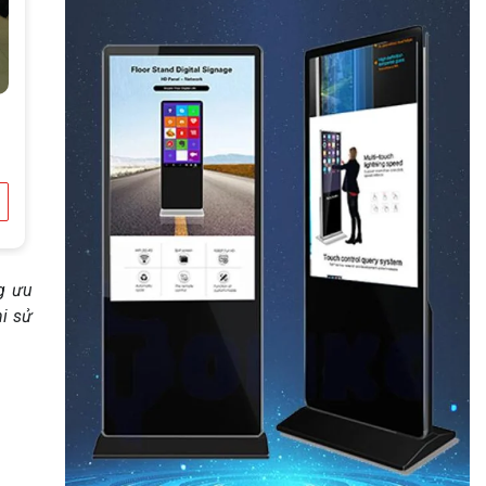
ng ưu
hi sử