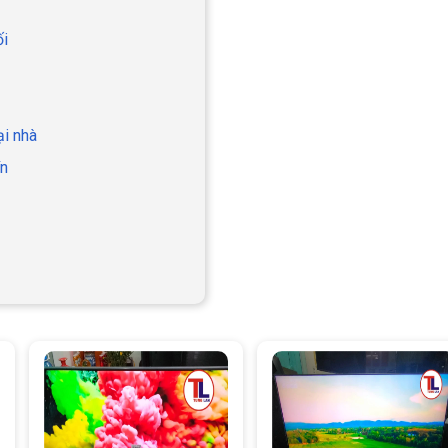
ối
ại nhà
ín