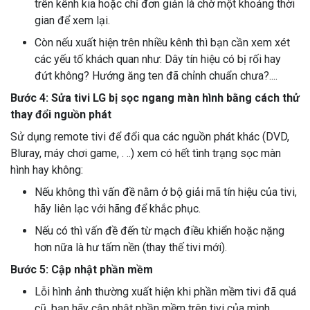
trên kênh kia hoặc chỉ đơn giản là chờ một khoảng thời
gian để xem lại.
Còn nếu xuất hiện trên nhiều kênh thì bạn cần xem xét
các yếu tố khách quan như: Dây tín hiệu có bị rối hay
đứt không? Hướng ăng ten đã chỉnh chuẩn chưa?....
Bước 4: Sửa tivi LG bị sọc ngang màn hình bằng cách thử
thay đổi nguồn phát
Sử dụng remote tivi để đổi qua các nguồn phát khác (DVD,
Bluray, máy chơi game, . ..) xem có hết tình trạng sọc màn
hình hay không:
Nếu không thì vấn đề nằm ở bộ giải mã tín hiệu của tivi,
hãy liên lạc với hãng để khắc phục.
Nếu có thì vấn đề đến từ mạch điều khiển hoặc nặng
hơn nữa là hư tấm nền (thay thế tivi mới).
Bước 5: Cập nhật phần mềm
Lỗi hình ảnh thường xuất hiện khi phần mềm tivi đã quá
cũ, bạn hãy cập nhật phần mềm trên tivi của mình