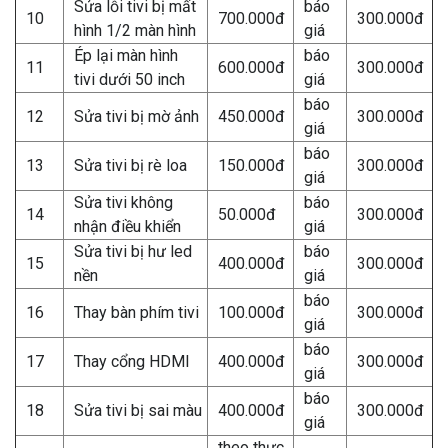
Sửa lỗi tivi bị mất
báo
10
700.000đ
300.000đ
hình 1/2 màn hình
giá
Ép lại màn hình
báo
11
600.000đ
300.000đ
tivi dưới 50 inch
giá
báo
12
Sửa tivi bị mờ ảnh
450.000đ
300.000đ
giá
báo
13
Sửa tivi bị rè loa
150.000đ
300.000đ
giá
Sửa tivi không
báo
14
50.000đ
300.000đ
nhận điều khiển
giá
Sửa tivi bị hư led
báo
15
400.000đ
300.000đ
nền
giá
báo
16
Thay bàn phím tivi
100.000đ
300.000đ
giá
báo
17
Thay cổng HDMI
400.000đ
300.000đ
giá
báo
18
Sửa tivi bị sai màu
400.000đ
300.000đ
giá
theo thực