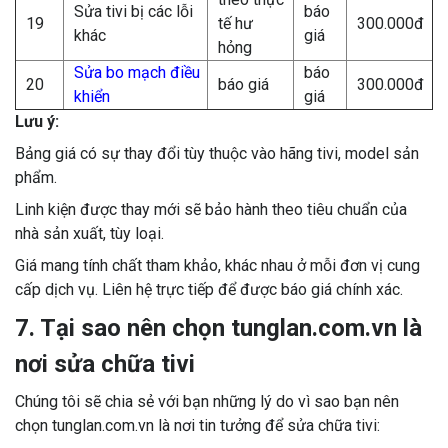
Sửa tivi bị các lỗi
báo
19
tế hư
300.000đ
khác
giá
hỏng
Sửa bo mạch điều
báo
20
báo giá
300.000đ
khiển
giá
Lưu ý:
Bảng giá có sự thay đổi tùy thuộc vào hãng tivi, model sản
phẩm.
Linh kiện được thay mới sẽ bảo hành theo tiêu chuẩn của
nhà sản xuất, tùy loại.
Giá mang tính chất tham khảo, khác nhau ở mỗi đơn vị cung
cấp dịch vụ. Liên hệ trực tiếp để được báo giá chính xác.
7. Tại sao nên chọn tunglan.com.vn là
nơi sửa chữa tivi
Chúng tôi sẽ chia sẻ với bạn những lý do vì sao bạn nên
chọn tunglan.com.vn là nơi tin tưởng để sửa chữa tivi: