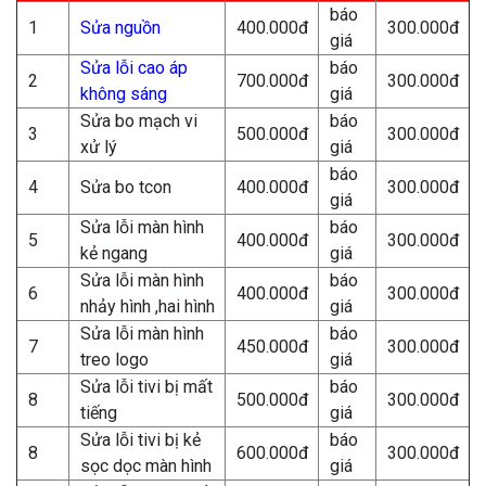
báo
1
Sửa nguồn
400.000đ
300.000đ
giá
Sửa lỗi cao áp
báo
2
700.000đ
300.000đ
không sáng
giá
Sửa bo mạch vi
báo
3
500.000đ
300.000đ
xử lý
giá
báo
4
Sửa bo tcon
400.000đ
300.000đ
giá
Sửa lỗi màn hình
báo
5
400.000đ
300.000đ
kẻ ngang
giá
Sửa lỗi màn hình
báo
6
400.000đ
300.000đ
nhảy hình ,hai hình
giá
Sửa lỗi màn hình
báo
7
450.000đ
300.000đ
treo logo
giá
Sửa lỗi tivi bị mất
báo
8
500.000đ
300.000đ
tiếng
giá
Sửa lỗi tivi bị kẻ
báo
8
600.000đ
300.000đ
sọc dọc màn hình
giá