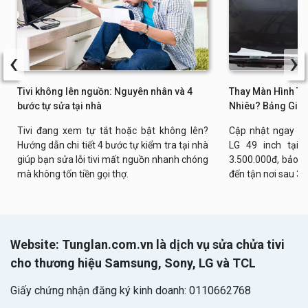
‹
›
Tivi không lên nguồn: Nguyên nhân và 4
Thay Màn Hình Tiv
bước tự sửa tại nhà
Nhiêu? Bảng Giá 
Tivi đang xem tự tắt hoặc bật không lên?
Cập nhật ngay bả
Hướng dẫn chi tiết 4 bước tự kiểm tra tại nhà
LG 49 inch tại n
giúp bạn sửa lỗi tivi mất nguồn nhanh chóng
3.500.000đ, bảo h
mà không tốn tiền gọi thợ.
đến tận nơi sau 30
Website: Tunglan.com.vn là dịch vụ sửa chửa tivi
cho thương hiệu Samsung, Sony, LG và TCL
Giấy chứng nhận đăng ký kinh doanh: 0110662768