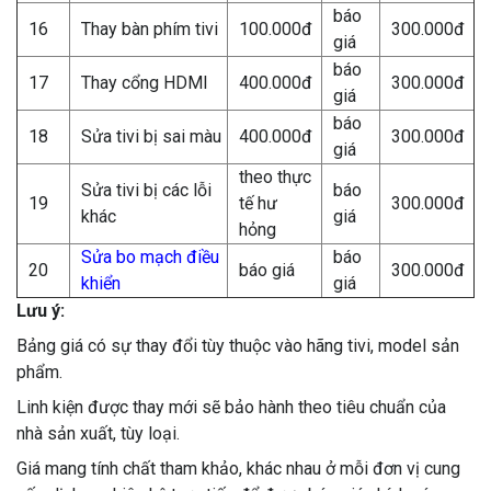
báo
16
Thay bàn phím tivi
100.000đ
300.000đ
giá
báo
17
Thay cổng HDMI
400.000đ
300.000đ
giá
báo
18
Sửa tivi bị sai màu
400.000đ
300.000đ
giá
theo thực
Sửa tivi bị các lỗi
báo
19
tế hư
300.000đ
khác
giá
hỏng
Sửa bo mạch điều
báo
20
báo giá
300.000đ
khiển
giá
Lưu ý:
Bảng giá có sự thay đổi tùy thuộc vào hãng tivi, model sản
phẩm.
Linh kiện được thay mới sẽ bảo hành theo tiêu chuẩn của
nhà sản xuất, tùy loại.
Giá mang tính chất tham khảo, khác nhau ở mỗi đơn vị cung