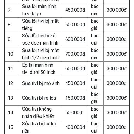
Sửa lỗi màn hình
báo
7
450.000đ
300.000đ
treo logo
giá
Sửa lỗi tivi bị mất
báo
8
500.000đ
300.000đ
tiếng
giá
Sửa lỗi tivi bị kẻ
báo
8
600.000đ
300.000đ
sọc dọc màn hình
giá
Sửa lỗi tivi bị mất
báo
10
700.000đ
300.000đ
hình 1/2 màn hình
giá
Ép lại màn hình
báo
11
600.000đ
300.000đ
tivi dưới 50 inch
giá
báo
12
Sửa tivi bị mờ ảnh
450.000đ
300.000đ
giá
báo
13
Sửa tivi bị rè loa
150.000đ
300.000đ
giá
Sửa tivi không
báo
14
50.000đ
300.000đ
nhận điều khiển
giá
Sửa tivi bị hư led
báo
15
400.000đ
300.000đ
nền
giá