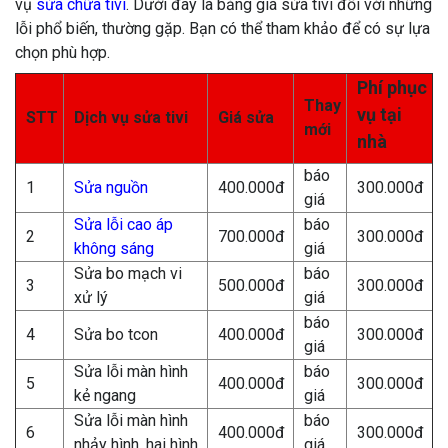
vụ
sửa chữa tivi
. Dưới đây là bảng giá sửa tivi đối với những
lỗi phổ biến, thường gặp. Bạn có thể tham khảo để có sự lựa
chọn phù hợp.
Phí phục
Thay
vụ tại
STT
Dịch vụ sửa tivi
Giá sửa
mới
nhà
báo
1
Sửa nguồn
400.000đ
300.000đ
giá
Sửa lỗi cao áp
báo
2
700.000đ
300.000đ
không sáng
giá
Sửa bo mạch vi
báo
3
500.000đ
300.000đ
xử lý
giá
báo
4
Sửa bo tcon
400.000đ
300.000đ
giá
Sửa lỗi màn hình
báo
5
400.000đ
300.000đ
kẻ ngang
giá
Sửa lỗi màn hình
báo
6
400.000đ
300.000đ
nhảy hình ,hai hình
giá