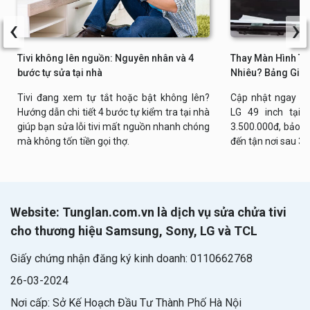
‹
›
Tivi không lên nguồn: Nguyên nhân và 4
Thay Màn Hình Tiv
bước tự sửa tại nhà
Nhiêu? Bảng Giá 
Tivi đang xem tự tắt hoặc bật không lên?
Cập nhật ngay bả
Hướng dẫn chi tiết 4 bước tự kiểm tra tại nhà
LG 49 inch tại n
giúp bạn sửa lỗi tivi mất nguồn nhanh chóng
3.500.000đ, bảo h
mà không tốn tiền gọi thợ.
đến tận nơi sau 30
Website: Tunglan.com.vn là dịch vụ sửa chửa tivi
cho thương hiệu Samsung, Sony, LG và TCL
Giấy chứng nhận đăng ký kinh doanh: 0110662768
26-03-2024
Nơi cấp: Sở Kế Hoạch Đầu Tư Thành Phố Hà Nội