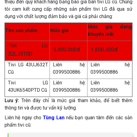
thiệu đến quý khách hàng bảng báo giá bán tivi LG cũ. Chúng
tôi cam kết cung cấp những sản phẩm tivi LG đã qua sử
dụng với chất lượng đảm bảo và giá cả phải chăng:
Mức giá đang
Tên sản phẩm
Mức giá
khuyến mãi
Tivi LG
5.000.000đ
1.600.000đ
32LJ510D
Tivi LG 43UJ632T
Liên hệ:
Liên hệ:
Cũ
0399500886
0399500886
Tivi LG
Liên hệ:
Liên hệ:
43UK6540PTD Cũ
0399500886
0399500886
Lưu ý:
Trên đây chỉ là mức giá tham khảo, để biết thêm
thông tin và được tư vấn kỹ lưỡng.
Liên hệ ngay cho
Tùng Lan
nếu bạn quan tâm đến các sản
phẩm tivi cũ: