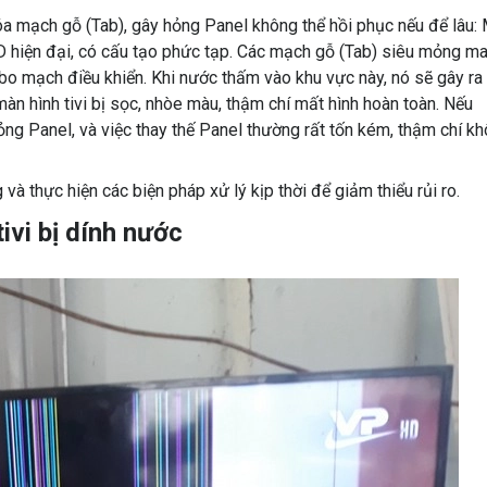
a mạch gỗ (Tab), gây hỏng Panel không thể hồi phục nếu để lâu:
LED hiện đại, có cấu tạo phức tạp. Các mạch gỗ (Tab) siêu mỏng m
 bo mạch điều khiển. Khi nước thấm vào khu vực này, nó sẽ gây ra
àn hình tivi bị sọc, nhòe màu, thậm chí mất hình hoàn toàn. Nếu
hỏng Panel, và việc thay thế Panel thường rất tốn kém, thậm chí k
g và thực hiện các biện pháp xử lý kịp thời để giảm thiểu rủi ro.
ivi bị dính nước