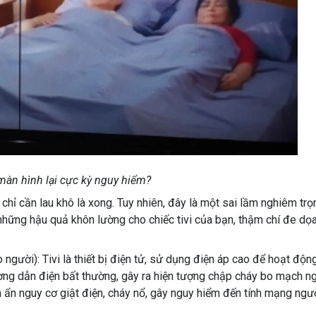
 màn hình lại cực kỳ nguy hiểm?
g chỉ cần lau khô là xong. Tuy nhiên, đây là một sai lầm nghiêm trọ
 những hậu quả khôn lường cho chiếc tivi của bạn, thậm chí đe dọ
ười): Tivi là thiết bị điện tử, sử dụng điện áp cao để hoạt động
ờng dẫn điện bất thường, gây ra hiện tượng chập cháy bo mạch n
m ẩn nguy cơ giật điện, cháy nổ, gây nguy hiểm đến tính mạng ngư