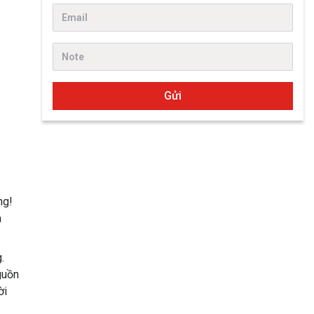
Gửi
ng!
a
.
guồn
ời