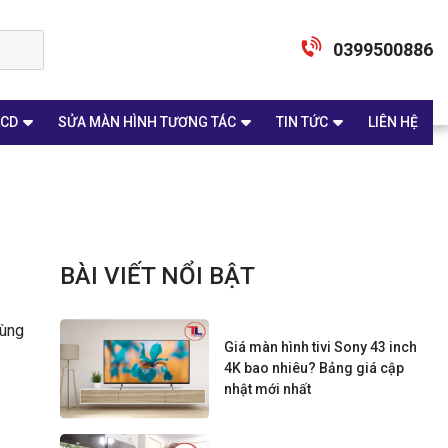
0399500886
LCD
SỬA MÀN HÌNH TƯƠNG TÁC
TIN TỨC
LIÊN HỆ
BÀI VIẾT NỔI BẬT
dùng
Giá màn hình tivi Sony 43 inch
4K bao nhiêu? Bảng giá cập
nhật mới nhất