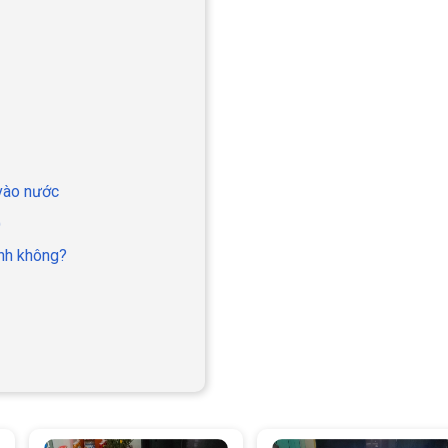
 vào nước
)
ình không?