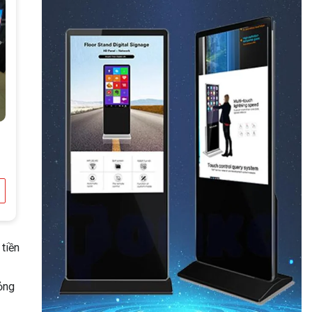
 tiền
ỏng