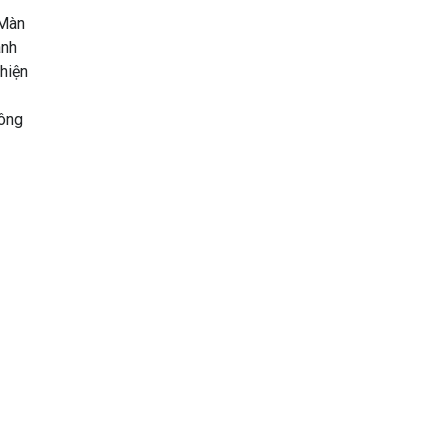
 Màn
anh
 hiện
hông