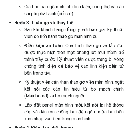
Giá báo bao gồm chi phí linh kiện, công thợ và các
chi phí phát sinh (nếu có).
Bước 3: Tháo gỡ và thay thế
Sau khi khách hàng đồng ý với báo giá, kỹ thuật
viên sẽ tiến hành tháo gỡ màn hình cũ.
Điều kiện an toàn:
Quá trình tháo gỡ và lắp đặt
được thực hiện trên mặt phẳng lót mút mềm để
tránh trầy xước. Kỹ thuật viên được trang bị vòng
chống tĩnh điện để bảo vệ các linh kiện điện tử
bên trong tivi.
Kỹ thuật viên cẩn thận tháo gỡ viền màn hình, ngắt
kết nối các cáp tín hiệu từ bo mạch chính
(Mainboard) và bo mạch nguồn.
Lắp đặt panel màn hình mới, kết nối lại hệ thống
cáp và dán ron chống bụi để ngăn ngừa bụi bẩn
xâm nhập vào bên trong màn hình.
Bước 4: Kiểm tra chất lượng