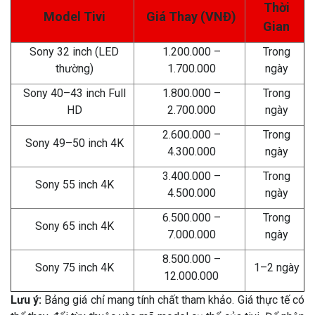
Thời
Model Tivi
Giá Thay (VNĐ)
Gian
Sony 32 inch (LED
1.200.000 –
Trong
thường)
1.700.000
ngày
Sony 40–43 inch Full
1.800.000 –
Trong
HD
2.700.000
ngày
2.600.000 –
Trong
Sony 49–50 inch 4K
4.300.000
ngày
3.400.000 –
Trong
Sony 55 inch 4K
4.500.000
ngày
6.500.000 –
Trong
Sony 65 inch 4K
7.000.000
ngày
8.500.000 –
Sony 75 inch 4K
1–2 ngày
12.000.000
Lưu ý:
Bảng giá chỉ mang tính chất tham khảo. Giá thực tế có