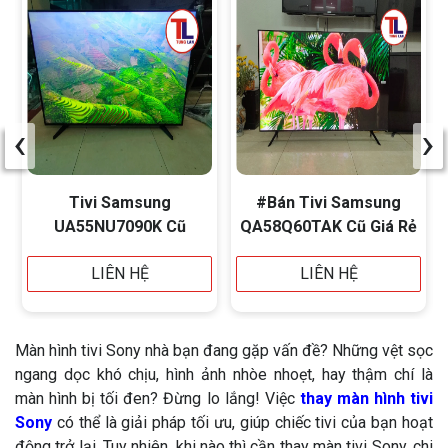
‹
›
Tivi Samsung
#Bán Tivi Samsung
UA55NU7090K Cũ
QA58Q60TAK Cũ Giá Rẻ
LIÊN HỆ
LIÊN HỆ
Màn hình tivi Sony nhà bạn đang gặp vấn đề? Những vệt sọc
ngang dọc khó chịu, hình ảnh nhòe nhoẹt, hay thậm chí là
màn hình bị tối đen? Đừng lo lắng! Việc
thay màn hình tivi
Sony
có thể là giải pháp tối ưu, giúp chiếc tivi của bạn hoạt
động trở lại. Tuy nhiên, khi nào thì cần thay màn tivi Sony, chi