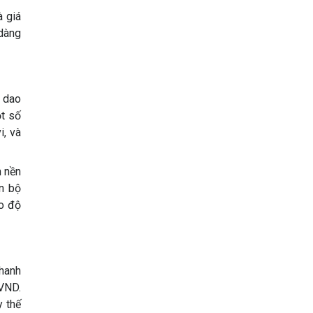
à giá
 dàng
g dao
t số
i, và
n nền
àn bộ
o độ
thanh
VND.
y thế