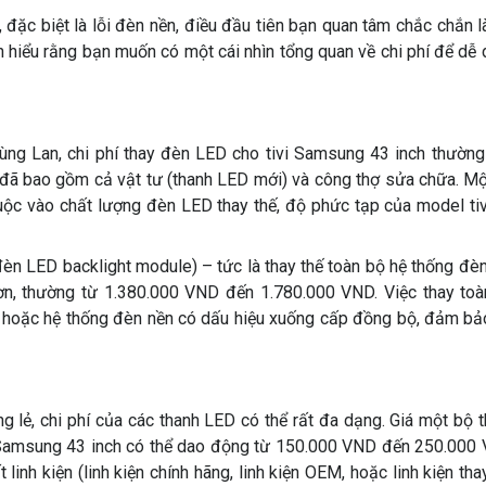
 đặc biệt là lỗi đèn nền, điều đầu tiên bạn quan tâm chắc chắn l
n hiểu rằng bạn muốn có một cái nhìn tổng quan về chi phí để dễ
 Tùng Lan, chi phí thay đèn LED cho tivi Samsung 43 inch thườn
ã bao gồm cả vật tư (thanh LED mới) và công thợ sửa chữa. Mộ
uộc vào chất lượng đèn LED thay thế, độ phức tạp của model tiv
 đèn LED backlight module) – tức là thay thế toàn bộ hệ thống đè
 hơn, thường từ 1.380.000 VND đến 1.780.000 VND. Việc thay to
m hoặc hệ thống đèn nền có dấu hiệu xuống cấp đồng bộ, đảm bả
g lẻ, chi phí của các thanh LED có thể rất đa dạng. Giá một bộ 
i Samsung 43 inch có thể dao động từ 150.000 VND đến 250.000 
inh kiện (linh kiện chính hãng, linh kiện OEM, hoặc linh kiện tha