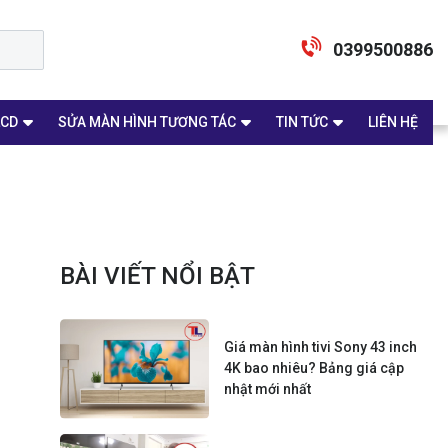
0399500886
LCD
SỬA MÀN HÌNH TƯƠNG TÁC
TIN TỨC
LIÊN HỆ
BÀI VIẾT NỔI BẬT
Giá màn hình tivi Sony 43 inch
4K bao nhiêu? Bảng giá cập
nhật mới nhất