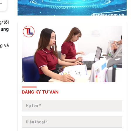
g/tối
sung
ng và
ĐĂNG KÝ TƯ VẤN