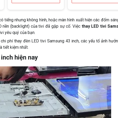
 có tiếng nhưng không hình, hoặc màn hình xuất hiện các đốm sán
nền (backlight) của tivi đã gặp sự cố. Việc
thay LED tivi Sam
ivi yêu quý của bạn.
về chi phí thay đèn LED tivi Samsung 43 inch, các yếu tố ảnh hưở
 tiết kiệm nhất.
 inch hiện nay