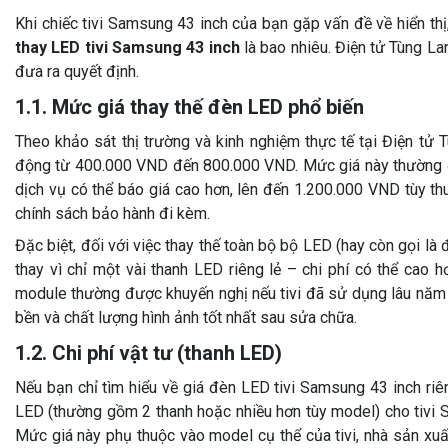
Khi chiếc tivi Samsung 43 inch của bạn gặp vấn đề về hiển thị,
thay LED tivi Samsung 43 inch
là bao nhiêu. Điện tử Tùng La
đưa ra quyết định.
1.1. Mức giá thay thế đèn LED phổ biến
Theo khảo sát thị trường và kinh nghiệm thực tế tại Điện tử
động từ 400.000 VND đến 800.000 VND. Mức giá này thường đ
dịch vụ có thể báo giá cao hơn, lên đến 1.200.000 VND tùy th
chính sách bảo hành đi kèm.
Đặc biệt, đối với việc thay thế toàn bộ bộ LED (hay còn gọi là
thay vì chỉ một vài thanh LED riêng lẻ – chi phí có thể cao
module thường được khuyến nghị nếu tivi đã sử dụng lâu nă
bền và chất lượng hình ảnh tốt nhất sau sửa chữa.
1.2. Chi phí vật tư (thanh LED)
Nếu bạn chỉ tìm hiểu về giá đèn LED tivi Samsung 43 inch riên
LED (thường gồm 2 thanh hoặc nhiều hơn tùy model) cho tiv
Mức giá này phụ thuộc vào model cụ thể của tivi, nhà sản xuất l