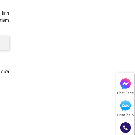
 linh
 tiềm
í sửa
Chat Face
Chat Zalo