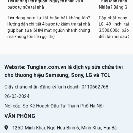
Tivi không lên nguồn: Nguyên nhân và 4
Thay Màn Hình Tiv
bước tự sửa tại nhà
Nhiêu? Bảng Giá 
Tivi đang xem tự tắt hoặc bật không lên?
Cập nhật ngay bả
Hướng dẫn chi tiết 4 bước tự kiểm tra tại nhà
LG 49 inch tại n
giúp bạn sửa lỗi tivi mất nguồn nhanh chóng
3.500.000đ, bảo h
mà không tốn tiền gọi thợ.
đến tận nơi sau 30
Website: Tunglan.com.vn là dịch vụ sửa chửa tivi
cho thương hiệu Samsung, Sony, LG và TCL
Giấy chứng nhận đăng ký kinh doanh: 0110662768
26-03-2024
Nơi cấp: Sở Kế Hoạch Đầu Tư Thành Phố Hà Nội
VĂN PHÒNG
125D Minh Khai, Ngõ Hòa Bình 6, Minh Khai, Hai Bà