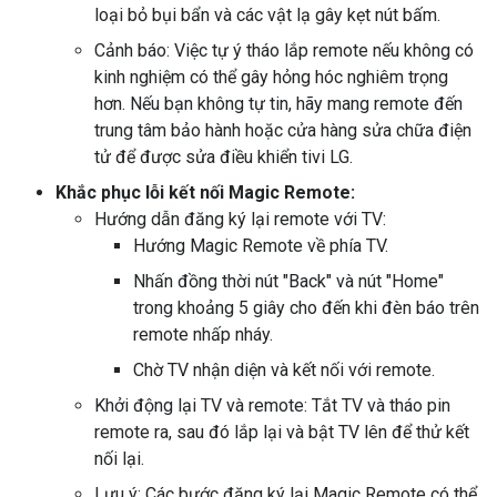
loại bỏ bụi bẩn và các vật lạ gây kẹt nút bấm.
Cảnh báo: Việc tự ý tháo lắp remote nếu không có
kinh nghiệm có thể gây hỏng hóc nghiêm trọng
hơn. Nếu bạn không tự tin, hãy mang remote đến
trung tâm bảo hành hoặc cửa hàng sửa chữa điện
tử để được sửa điều khiển tivi LG.
Khắc phục lỗi kết nối Magic Remote:
Hướng dẫn đăng ký lại remote với TV:
Hướng Magic Remote về phía TV.
Nhấn đồng thời nút "Back" và nút "Home"
trong khoảng 5 giây cho đến khi đèn báo trên
remote nhấp nháy.
Chờ TV nhận diện và kết nối với remote.
Khởi động lại TV và remote: Tắt TV và tháo pin
remote ra, sau đó lắp lại và bật TV lên để thử kết
nối lại.
Lưu ý: Các bước đăng ký lại Magic Remote có thể