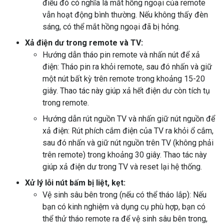
điều đó có nghĩa là mắt hồng ngoại của remote
vẫn hoạt động bình thường. Nếu không thấy đèn
sáng, có thể mắt hồng ngoại đã bị hỏng.
Xả điện dư trong remote và TV:
Hướng dẫn tháo pin remote và nhấn nút để xả
điện: Tháo pin ra khỏi remote, sau đó nhấn và giữ
một nút bất kỳ trên remote trong khoảng 15-20
giây. Thao tác này giúp xả hết điện dư còn tích tụ
trong remote.
Hướng dẫn rút nguồn TV và nhấn giữ nút nguồn để
xả điện: Rút phích cắm điện của TV ra khỏi ổ cắm,
sau đó nhấn và giữ nút nguồn trên TV (không phải
trên remote) trong khoảng 30 giây. Thao tác này
giúp xả điện dư trong TV và reset lại hệ thống.
Xử lý lỗi nút bấm bị liệt, kẹt:
Vệ sinh sâu bên trong (nếu có thể tháo lắp): Nếu
bạn có kinh nghiệm và dụng cụ phù hợp, bạn có
thể thử tháo remote ra để vệ sinh sâu bên trong,