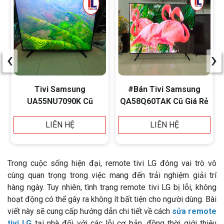
‹
›
Tivi Samsung
#Bán Tivi Samsung
UA55NU7090K Cũ
QA58Q60TAK Cũ Giá Rẻ
LIÊN HỆ
LIÊN HỆ
Trong cuộc sống hiện đại, remote tivi LG đóng vai trò vô
cùng quan trọng trong việc mang đến trải nghiệm giải trí
hàng ngày. Tuy nhiên, tình trạng remote tivi LG bị lỗi, không
hoạt động có thể gây ra không ít bất tiện cho người dùng. Bài
viết này sẽ cung cấp hướng dẫn chi tiết về cách
sửa remote
tivi LG
tại nhà đối với các lỗi cơ bản, đồng thời giới thiệu