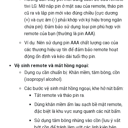
tivi LG: Mở nắp pin ở mặt sau của remote, tháo pin
cũ ra và lắp pin mới vào đúng chiều (cực dương
(+) và cực âm (-) phải khớp với ký hiệu trong ngăn
chứa pin). Đảm bảo sử dụng loại pin phù hợp với
remote của bạn (thường là pin AAA).
Ví dụ: Nên sử dụng pin AAA chất lượng cao của
các thương hiệu uy tín để đảm bảo remote hoạt
động ổn định và kéo dài tuổi thọ pin.
Vệ sinh remote và mắt hồng ngoại:
Dụng cụ cần chuẩn bị: Khăn mềm, tăm bông, cồn
(isopropyl alcohol).
Các bước vệ sinh mắt hồng ngoại, khe hở nút bấm:
Tắt remote và tháo pin ra.
Dùng khăn mềm ẩm lau sạch bề mặt remote,
đặc biệt là khu vực xung quanh các nút bấm.
Sử dụng tăm bông nhúng vào cồn (lưu ý vắt
bớt cồn để tránh làm ướt các linh kiện bên