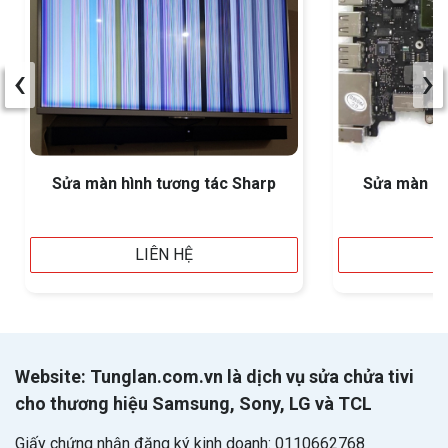
‹
›
Sửa màn hình tương tác Sharp
Sửa màn hì
LIÊN HỆ
Website: Tunglan.com.vn là dịch vụ sửa chửa tivi
cho thương hiệu Samsung, Sony, LG và TCL
Giấy chứng nhận đăng ký kinh doanh: 0110662768