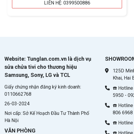
LIÊN HỆ: 0399500886
Website: Tunglan.com.vn là dịch vụ
SHOWROO
sửa chửa tivi cho thương hiệu
125D Minh
Samsung, Sony, LG và TCL
Khai, Hai 
Giấy chứng nhận đăng ký kinh doanh:
☎️ Hotlin
0110662768
5950 - 09
26-03-2024
☎️ Hotline
806 6968 
Nơi cấp: Sở Kế Hoạch Đầu Tư Thành Phố
Hà Nội
☎️ Hotlin
VĂN PHÒNG
☎️ Hotlin