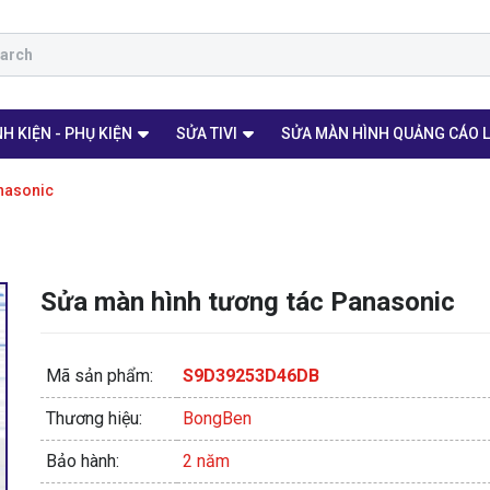
H KIỆN - PHỤ KIỆN
SỬA TIVI
SỬA MÀN HÌNH QUẢNG CÁO 
nasonic
Sửa màn hình tương tác Panasonic
Mã sản phẩm:
S9D39253D46DB
Thương hiệu:
BongBen
Bảo hành:
2 năm