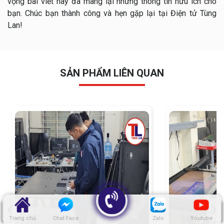
vọng bài viết này đã mang lại những thông tin hữu ích cho
bạn. Chúc bạn thành công và hẹn gặp lại tại Điện tử Tùng
Lan!
SẢN PHẨM LIÊN QUAN
‹
›
Trang chủ
Chat Face
Zalo
Youtube