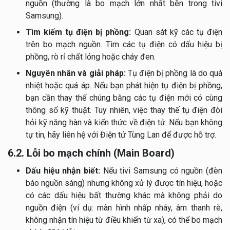
nguồn (thường là bo mạch lớn nhất bên trong tivi
Samsung).
Tìm kiếm tụ điện bị phồng:
Quan sát kỹ các tụ điện
trên bo mạch nguồn. Tìm các tụ điện có dấu hiệu bị
phồng, rò rỉ chất lỏng hoặc cháy đen.
Nguyên nhân và giải pháp:
Tụ điện bị phồng là do quá
nhiệt hoặc quá áp. Nếu bạn phát hiện tụ điện bị phồng,
bạn cần thay thế chúng bằng các tụ điện mới có cùng
thông số kỹ thuật. Tuy nhiên, việc thay thế tụ điện đòi
hỏi kỹ năng hàn và kiến thức về điện tử. Nếu bạn không
tự tin, hãy liên hệ với Điện tử Tùng Lan để được hỗ trợ.
6.2. Lỗi bo mạch chính (Main Board)
Dấu hiệu nhận biết:
Nếu tivi Samsung có nguồn (đèn
báo nguồn sáng) nhưng không xử lý được tín hiệu, hoặc
có các dấu hiệu bất thường khác mà không phải do
nguồn điện (ví dụ: màn hình nhấp nháy, âm thanh rè,
không nhận tín hiệu từ điều khiển từ xa), có thể bo mạch