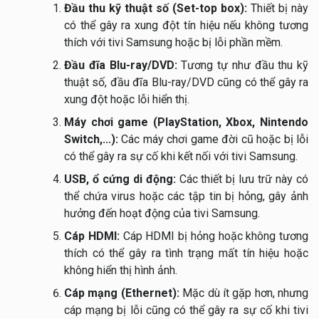
Đầu thu kỹ thuật số (Set-top box):
Thiết bị này
có thể gây ra xung đột tín hiệu nếu không tương
thích với tivi Samsung hoặc bị lỗi phần mềm.
Đầu đĩa Blu-ray/DVD:
Tương tự như đầu thu kỹ
thuật số, đầu đĩa Blu-ray/DVD cũng có thể gây ra
xung đột hoặc lỗi hiển thị.
Máy chơi game (PlayStation, Xbox, Nintendo
Switch,...):
Các máy chơi game đời cũ hoặc bị lỗi
có thể gây ra sự cố khi kết nối với tivi Samsung.
USB, ổ cứng di động:
Các thiết bị lưu trữ này có
thể chứa virus hoặc các tập tin bị hỏng, gây ảnh
hưởng đến hoạt động của tivi Samsung.
Cáp HDMI:
Cáp HDMI bị hỏng hoặc không tương
thích có thể gây ra tình trạng mất tín hiệu hoặc
không hiển thị hình ảnh.
Cáp mạng (Ethernet):
Mặc dù ít gặp hơn, nhưng
cáp mạng bị lỗi cũng có thể gây ra sự cố khi tivi