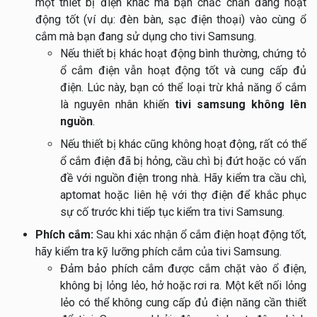
một thiết bị điện khác mà bạn chắc chắn đang hoạt
động tốt (ví dụ: đèn bàn, sạc điện thoại) vào cùng ổ
cắm mà bạn đang sử dụng cho tivi Samsung.
Nếu thiết bị khác hoạt động bình thường, chứng tỏ
ổ cắm điện vẫn hoạt động tốt và cung cấp đủ
điện. Lúc này, bạn có thể loại trừ khả năng ổ cắm
là nguyên nhân khiến
tivi samsung không lên
nguồn
.
Nếu thiết bị khác cũng không hoạt động, rất có thể
ổ cắm điện đã bị hỏng, cầu chì bị đứt hoặc có vấn
đề với nguồn điện trong nhà. Hãy kiểm tra cầu chì,
aptomat hoặc liên hệ với thợ điện để khắc phục
sự cố trước khi tiếp tục kiểm tra tivi Samsung.
Phích cắm:
Sau khi xác nhận ổ cắm điện hoạt động tốt,
hãy kiểm tra kỹ lưỡng phích cắm của tivi Samsung.
Đảm bảo phích cắm được cắm chặt vào ổ điện,
không bị lỏng lẻo, hở hoặc rơi ra. Một kết nối lỏng
lẻo có thể không cung cấp đủ điện năng cần thiết