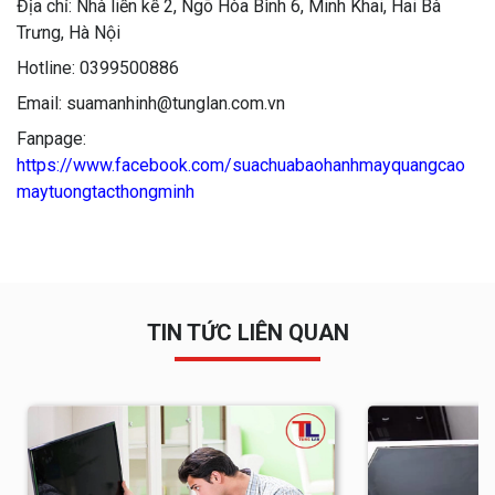
Địa chỉ: Nhà liền kề 2, Ngõ Hòa Bình 6, Minh Khai, Hai Bà
Trưng, Hà Nội
Hotline: 0399500886
Email: suamanhinh@tunglan.com.vn
Fanpage:
https://www.facebook.com/suachuabaohanhmayquangcao
maytuongtacthongminh
TIN TỨC LIÊN QUAN