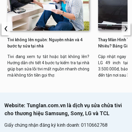
‹
›
Tivi không lên nguồn: Nguyên nhân và 4
Thay Màn Hình Tiv
bước tự sửa tại nhà
Nhiêu? Bảng Giá 
Tivi đang xem tự tắt hoặc bật không lên?
Cập nhật ngay bả
Hướng dẫn chi tiết 4 bước tự kiểm tra tại nhà
LG 49 inch tại n
giúp bạn sửa lỗi tivi mất nguồn nhanh chóng
3.500.000đ, bảo h
mà không tốn tiền gọi thợ.
đến tận nơi sau 30
Website: Tunglan.com.vn là dịch vụ sửa chửa tivi
cho thương hiệu Samsung, Sony, LG và TCL
Giấy chứng nhận đăng ký kinh doanh: 0110662768