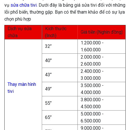
vụ
sửa chữa tivi
. Dưới đây là bảng giá sửa tivi đối với những
lỗi phổ biến, thường gặp. Bạn có thể tham khảo để có sự lựa
chọn phù hợp
Dịch vụ sửa
Kích thước
Giá tiền (Nghìn đồng)
chữa
(Inch)
1.200.000 -
32’’
1.600.000
2.000.000 -
40''
2.600.000
2.400.000 -
43’’
3.000.000
Thay màn hình
3.500.000 -
49’’
tivi
4.000.000
3.800.000 -
55’’
4.500.000
5.000.000 -
65’’
6.500.000
9.000.000 -