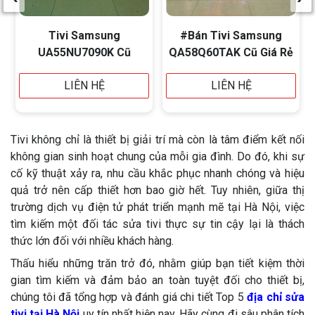
Tivi Samsung
#Bán Tivi Samsung
UA55NU7090K Cũ
QA58Q60TAK Cũ Giá Rẻ
LIÊN HỆ
LIÊN HỆ
Tivi không chỉ là thiết bị giải trí mà còn là tâm điểm kết nối
không gian sinh hoạt chung của mỗi gia đình. Do đó, khi sự
cố kỹ thuật xảy ra, nhu cầu khắc phục nhanh chóng và hiệu
quả trở nên cấp thiết hơn bao giờ hết. Tuy nhiên, giữa thị
trường dịch vụ điện tử phát triển mạnh mẽ tại Hà Nội, việc
tìm kiếm một đối tác sửa tivi thực sự tin cậy lại là thách
thức lớn đối với nhiều khách hàng.
Thấu hiểu những trăn trở đó, nhằm giúp bạn tiết kiệm thời
gian tìm kiếm và đảm bảo an toàn tuyệt đối cho thiết bị,
chúng tôi đã tổng hợp và đánh giá chi tiết Top 5
địa chỉ sửa
tivi tại Hà Nội
uy tín nhất hiện nay. Hãy cùng đi sâu phân tích