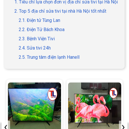
1. Tiêu chí lựa chọn đơn vị địa chỉ sửa tivi tại Hà Nội
2. Top 5 địa chỉ sửa tivi tại nhà Hà Nội tốt nhất
2.1. Điện tử Tùng Lan
2.2. Điện Tử Bách Khoa
2.3. Bệnh Viện Tivi
2.4. Sửa tivi 24h
2.5. Trung tâm điện lạnh Hanell
‹
›