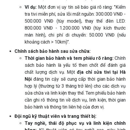
Ví dụ:
Một đơn vị uy tín sẽ báo giá rõ ràng: "Kiểm
tra tivi miễn phí, sửa lỗi mất nguồn: 300.000 VNĐ -
500.000 VNĐ (tùy model), thay thế đèn LED:
800.000 VNĐ - 1.200.000 VNĐ (tùy kích thước
màn hình), chi phí di chuyển: 50.000 VNĐ (nếu
khoảng cách > 10km)".
Chính sách bảo hành sau sửa chữa:
Thời gian bảo hành và tem phiếu rõ ràng:
Chính
sách bảo hành là yếu tố then chốt để đánh giá
chất lượng dịch vụ. Một
địa chỉ sửa tivi tại Hà
Nội
đáng tin cậy sẽ cung cấp thời gian bảo hành
hợp lý (thường từ 3 tháng trở lên) cho các dịch vụ
sửa chữa và linh kiện thay thế. Tem phiếu bảo hành
cần ghi rõ thông tin về dịch vụ, linh kiện, thời gian
bảo hành và thông tin liên hệ của đơn vị.
Đội ngũ kỹ thuật viên và trang thiết bị:
Tay nghề, thái độ phục vụ và linh kiện chính