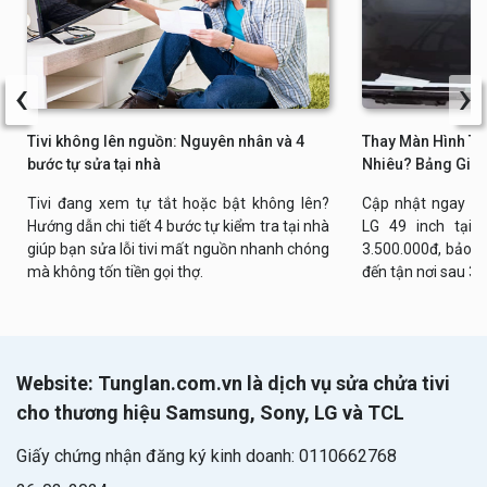
‹
›
Tivi không lên nguồn: Nguyên nhân và 4
Thay Màn Hình Tiv
bước tự sửa tại nhà
Nhiêu? Bảng Giá 
Tivi đang xem tự tắt hoặc bật không lên?
Cập nhật ngay bả
Hướng dẫn chi tiết 4 bước tự kiểm tra tại nhà
LG 49 inch tại n
giúp bạn sửa lỗi tivi mất nguồn nhanh chóng
3.500.000đ, bảo h
mà không tốn tiền gọi thợ.
đến tận nơi sau 30
Website: Tunglan.com.vn là dịch vụ sửa chửa tivi
cho thương hiệu Samsung, Sony, LG và TCL
Giấy chứng nhận đăng ký kinh doanh: 0110662768