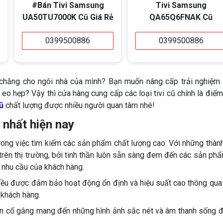
#Bán Tivi Samsung
Tivi Samsung
UA50TU7000K Cũ Giá Rẻ
QA65Q6FNAK Cũ
0399500886
0399500886
ải chăng cho ngôi nhà của mình? Bạn muốn nâng cấp trải nghiệm
eo hẹp? Vậy thì cửa hàng cung cấp các loại tivi cũ chính là điể
ũ
chất lượng được nhiều người quan tâm nhé!
n nhất hiện nay
ong việc tìm kiếm các sản phẩm chất lượng cao. Với những thàn
trên thị trường, bởi tinh thần luôn sẵn sàng đem đến các sản ph
 nhu cầu của khách hàng.
 đều được đảm bảo hoạt động ổn định và hiệu suất cao thông qua
 khách hàng.
luôn cố gắng mang đến những hình ảnh sắc nét và âm thanh sống 