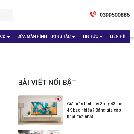
0399500886
LCD
SỬA MÀN HÌNH TƯƠNG TÁC
TIN TỨC
LIÊN HỆ
BÀI VIẾT NỔI BẬT
Giá màn hình tivi Sony 43 inch
4K bao nhiêu? Bảng giá cập
nhật mới nhất