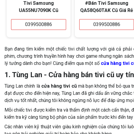
Tivi Samsung
#Bán Tivi Samsung
UA55NU7090K Cũ
QA58Q60TAK Cũ Giá Rẻ
0399500886
0399500886
Bạn đang tìm kiếm một chiếc tivi chất lượng với giá cả ph
phim, chương trình truyền hình hay chơi game nhưng ngân sách 
lý tưởng dành cho bạn! Cùng điểm qua một số
cửa hàng tivi c
1. Tùng Lan - Cửa hàng bán tivi cũ uy tí
Tùng Lan chính là
cửa hàng tivi cũ
mà bạn không thể bỏ qua tr
đạt được cho đến hiện nay, Tùng Lan đã ghi dấu ấn vững chắc 
dịch vụ tốt nhất, chúng tôi không ngừng nỗ lực để đáp ứng mọi
Mỗi chiếc tivi được kiểm tra và thẩm định một cách cẩn thận,
kiểm tra kỹ càng từng bộ phận của sản phẩm trước khi đến tay
Các nhân viên kỹ thuật viên giàu kinh nghiệm của chúng tôi 
tạo nên trải nghiệm giải trí hoàn hảo cho khách hàng.