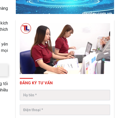
 hàng
 kích
thích
ể yên
c mọi
ĐĂNG KÝ TƯ VẤN
g tối
nhiều