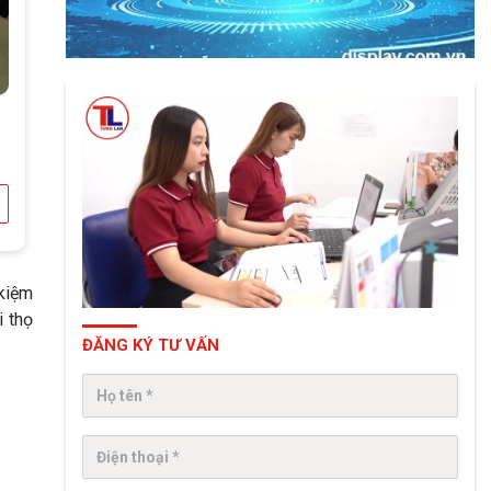
 kiệm
i thọ
ĐĂNG KÝ TƯ VẤN