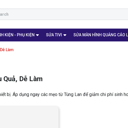
H KIỆN - PHỤ KIỆN
SỬA TIVI
SỬA MÀN HÌNH QUẢNG CÁO 
, Dễ Làm
ệu Quả, Dễ Làm
thiết bị. Áp dụng ngay các mẹo từ Tùng Lan để giảm chi phí sinh ho