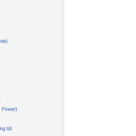
ode)
i
y Power)
ng tắt