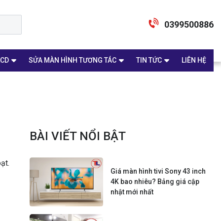
0399500886
LCD
SỬA MÀN HÌNH TƯƠNG TÁC
TIN TỨC
LIÊN HỆ
BÀI VIẾT NỔI BẬT
ạt.
Giá màn hình tivi Sony 43 inch
4K bao nhiêu? Bảng giá cập
nhật mới nhất