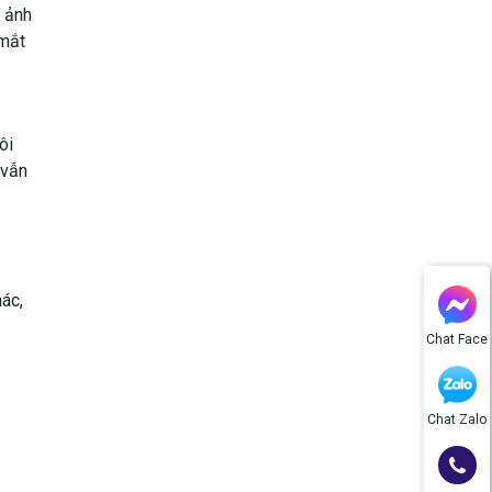
 ảnh
 mắt
ôi
 vẫn
hác,
Chat Face
Chat Zalo