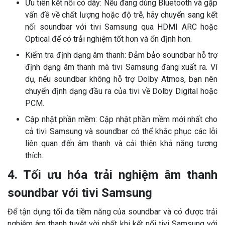
Ưu tiên kết nối có dây: Nếu đang dùng Bluetooth và gặp
vấn đề về chất lượng hoặc độ trễ, hãy chuyển sang kết
nối soundbar với tivi Samsung qua HDMI ARC hoặc
Optical để có trải nghiệm tốt hơn và ổn định hơn.
Kiểm tra định dạng âm thanh: Đảm bảo soundbar hỗ trợ
định dạng âm thanh mà tivi Samsung đang xuất ra. Ví
dụ, nếu soundbar không hỗ trợ Dolby Atmos, bạn nên
chuyển định dạng đầu ra của tivi về Dolby Digital hoặc
PCM.
Cập nhật phần mềm: Cập nhật phần mềm mới nhất cho
cả tivi Samsung và soundbar có thể khắc phục các lỗi
liên quan đến âm thanh và cải thiện khả năng tương
thích.
4. Tối ưu hóa trải nghiệm âm thanh
soundbar với tivi Samsung
Để tận dụng tối đa tiềm năng của soundbar và có được trải
nghiệm âm thanh tuyệt vời nhất khi kết nối tivi Samsung với