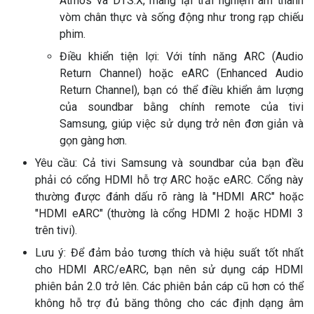
Atmos và DTS:X, mang lại trải nghiệm âm thanh
vòm chân thực và sống động như trong rạp chiếu
phim.
Điều khiển tiện lợi: Với tính năng ARC (Audio
Return Channel) hoặc eARC (Enhanced Audio
Return Channel), bạn có thể điều khiển âm lượng
của soundbar bằng chính remote của tivi
Samsung, giúp việc sử dụng trở nên đơn giản và
gọn gàng hơn.
Yêu cầu: Cả tivi Samsung và soundbar của bạn đều
phải có cổng HDMI hỗ trợ ARC hoặc eARC. Cổng này
thường được đánh dấu rõ ràng là "HDMI ARC" hoặc
"HDMI eARC" (thường là cổng HDMI 2 hoặc HDMI 3
trên tivi).
Lưu ý: Để đảm bảo tương thích và hiệu suất tốt nhất
cho HDMI ARC/eARC, bạn nên sử dụng cáp HDMI
phiên bản 2.0 trở lên. Các phiên bản cáp cũ hơn có thể
không hỗ trợ đủ băng thông cho các định dạng âm