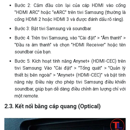
Bước 2: Cắm đầu còn lại của cáp HDMI vào cổng
"HDMI ARC" hoặc "eARC" trên tivi Samsung (thường là
cổng HDMI 2 hoặc HDMI 3 và được đánh dấu rõ ràng).
Bước 3: Bật tivi Samsung và soundbar.
Bước 4: Trên tivi Samsung, vào "Cài đặt" > "Âm thanh" >
"Đầu ra âm thanh" và chọn "HDMI Receiver" hoặc tên
soundbar của bạn.
Bước 5: Kích hoạt tính năng Anynet+ (HDMI-CEC) trên
tivi Samsung: Vào "Cài đặt" > "Tổng quát" > "Quản lý
thiết bị bên ngoài" > "Anynet+ (HDMI-CEC)" và bật tính
năng này. Điều này cho phép tivi Samsung điều khiển
soundbar, giúp bạn dễ dàng điều chỉnh âm lượng chỉ với
một remote.
2.3. Kết nối bằng cáp quang (Optical)