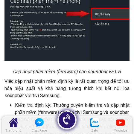
Cập nhật phần mềm (firmware) cho soundbar và tivi
Việc cập nhật phần mềm định kỳ là rất quan trọng để tối ưu
hóa hiệu suất và khả năng tương thích khi kết nối loa
soundbar với tivi Samsung.
Kiểm tra định kỳ: Thường xuyên kiểm tra và cập nhật
phần mềm (firmware) cho cả tivi Samsung và soundbar.
Các bản cập nhật này thường bao gồm các cải tiến về
hiệu suất, sửa lỗi và bổ sung tính năng mới, giúp tối ưu
Trang chủ
Chat Face
Zalo
Youtube
hóa khả năng tương thích và chất lượng âm thanh.