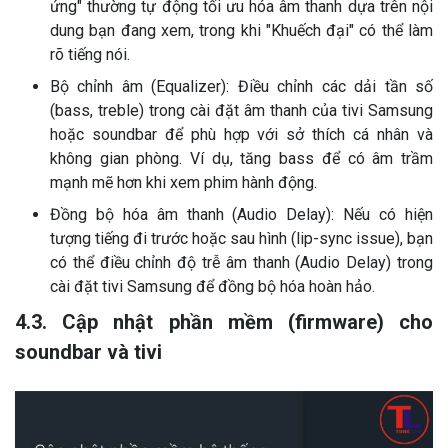
ứng" thường tự động tối ưu hóa âm thanh dựa trên nội
dung bạn đang xem, trong khi "Khuếch đại" có thể làm
rõ tiếng nói.
Bộ chỉnh âm (Equalizer): Điều chỉnh các dải tần số
(bass, treble) trong cài đặt âm thanh của tivi Samsung
hoặc soundbar để phù hợp với sở thích cá nhân và
không gian phòng. Ví dụ, tăng bass để có âm trầm
mạnh mẽ hơn khi xem phim hành động.
Đồng bộ hóa âm thanh (Audio Delay): Nếu có hiện
tượng tiếng đi trước hoặc sau hình (lip-sync issue), bạn
có thể điều chỉnh độ trễ âm thanh (Audio Delay) trong
cài đặt tivi Samsung để đồng bộ hóa hoàn hảo.
4.3. Cập nhật phần mềm (firmware) cho
soundbar và tivi