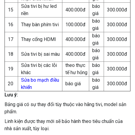
Sửa tivi bị hư led
báo
15
400.000đ
300.000đ
nền
giá
báo
16
Thay bàn phím tivi
100.000đ
300.000đ
giá
báo
17
Thay cổng HDMI
400.000đ
300.000đ
giá
báo
18
Sửa tivi bị sai màu
400.000đ
300.000đ
giá
Sửa tivi bị các lỗi
theo thực
báo
19
300.000đ
khác
tế hư hỏng
giá
Sửa bo mạch điều
báo
20
báo giá
300.000đ
khiển
giá
Lưu ý:
Bảng giá có sự thay đổi tùy thuộc vào hãng tivi, model sản
phẩm.
Linh kiện được thay mới sẽ bảo hành theo tiêu chuẩn của
nhà sản xuất, tùy loại.