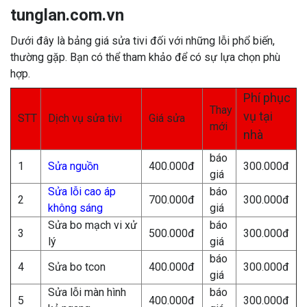
tunglan.com.vn
Dưới đây là bảng giá sửa tivi đối với những lỗi phổ biến,
thường gặp. Bạn có thể tham khảo để có sự lựa chọn phù
hợp.
Phí phục
Thay
vụ tại
STT
Dịch vụ sửa tivi
Giá sửa
mới
nhà
báo
1
Sửa nguồn
400.000đ
300.000đ
giá
Sửa lỗi cao áp
báo
2
700.000đ
300.000đ
không sáng
giá
Sửa bo mạch vi xử
báo
3
500.000đ
300.000đ
lý
giá
báo
4
Sửa bo tcon
400.000đ
300.000đ
giá
Sửa lỗi màn hình
báo
5
400.000đ
300.000đ