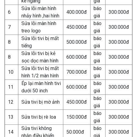
kẻ ngang
giá
Sửa lỗi màn hình
báo
6
400.000đ
300.000đ
nhảy hình ,hai hình
giá
Sửa lỗi màn hình
báo
7
450.000đ
300.000đ
treo logo
giá
Sửa lỗi tivi bị mất
báo
8
500.000đ
300.000đ
tiếng
giá
Sửa lỗi tivi bị kẻ
báo
8
600.000đ
300.000đ
sọc dọc màn hình
giá
Sửa lỗi tivi bị mất
báo
10
700.000đ
300.000đ
hình 1/2 màn hình
giá
Ép lại màn hình tivi
báo
11
600.000đ
300.000đ
dưới 50 inch
giá
báo
12
Sửa tivi bị mờ ảnh
450.000đ
300.000đ
giá
báo
13
Sửa tivi bị rè loa
150.000đ
300.000đ
giá
Sửa tivi không
báo
14
50.000đ
300.000đ
nhận điều khiển
giá