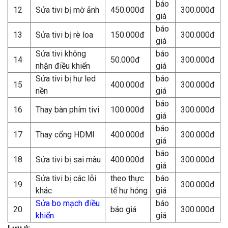
báo
12
Sửa tivi bị mờ ảnh
450.000đ
300.000đ
giá
báo
13
Sửa tivi bị rè loa
150.000đ
300.000đ
giá
Sửa tivi không
báo
14
50.000đ
300.000đ
nhận điều khiển
giá
Sửa tivi bị hư led
báo
15
400.000đ
300.000đ
nền
giá
báo
16
Thay bàn phím tivi
100.000đ
300.000đ
giá
báo
17
Thay cổng HDMI
400.000đ
300.000đ
giá
báo
18
Sửa tivi bị sai màu
400.000đ
300.000đ
giá
Sửa tivi bị các lỗi
theo thực
báo
19
300.000đ
khác
tế hư hỏng
giá
Sửa bo mạch điều
báo
20
báo giá
300.000đ
khiển
giá