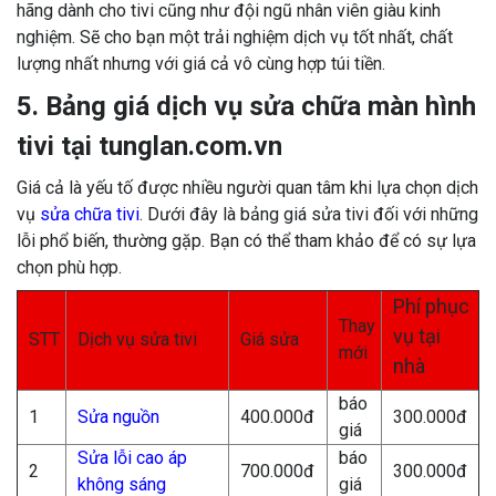
hãng dành cho tivi cũng như đội ngũ nhân viên giàu kinh
nghiệm. Sẽ cho bạn một trải nghiệm dịch vụ tốt nhất, chất
lượng nhất nhưng với giá cả vô cùng hợp túi tiền.
5. Bảng giá dịch vụ sửa chữa màn hình
tivi tại tunglan.com.vn
Giá cả là yếu tố được nhiều người quan tâm khi lựa chọn dịch
vụ
sửa chữa tivi
. Dưới đây là bảng giá sửa tivi đối với những
lỗi phổ biến, thường gặp. Bạn có thể tham khảo để có sự lựa
chọn phù hợp.
Phí phục
Thay
vụ tại
STT
Dịch vụ sửa tivi
Giá sửa
mới
nhà
báo
1
Sửa nguồn
400.000đ
300.000đ
giá
Sửa lỗi cao áp
báo
2
700.000đ
300.000đ
không sáng
giá