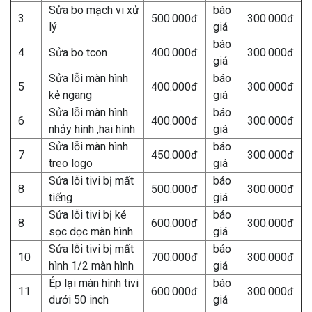
Sửa bo mạch vi xử
báo
3
500.000đ
300.000đ
lý
giá
báo
4
Sửa bo tcon
400.000đ
300.000đ
giá
Sửa lỗi màn hình
báo
5
400.000đ
300.000đ
kẻ ngang
giá
Sửa lỗi màn hình
báo
6
400.000đ
300.000đ
nhảy hình ,hai hình
giá
Sửa lỗi màn hình
báo
7
450.000đ
300.000đ
treo logo
giá
Sửa lỗi tivi bị mất
báo
8
500.000đ
300.000đ
tiếng
giá
Sửa lỗi tivi bị kẻ
báo
8
600.000đ
300.000đ
sọc dọc màn hình
giá
Sửa lỗi tivi bị mất
báo
10
700.000đ
300.000đ
hình 1/2 màn hình
giá
Ép lại màn hình tivi
báo
11
600.000đ
300.000đ
dưới 50 inch
giá