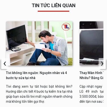
TIN TỨC LIÊN QUAN
‹
›
Tivi không lên nguồn: Nguyên nhân và 4
Thay Màn Hình Tiv
bước tự sửa tại nhà
Nhiêu? Bảng Giá 
Tivi đang xem tự tắt hoặc bật không lên?
Cập nhật ngay bả
Hướng dẫn chi tiết 4 bước tự kiểm tra tại nhà
LG 49 inch tại n
giúp bạn sửa lỗi tivi mất nguồn nhanh chóng
3.500.000đ, bảo h
mà không tốn tiền gọi thợ.
đến tận nơi sau 30