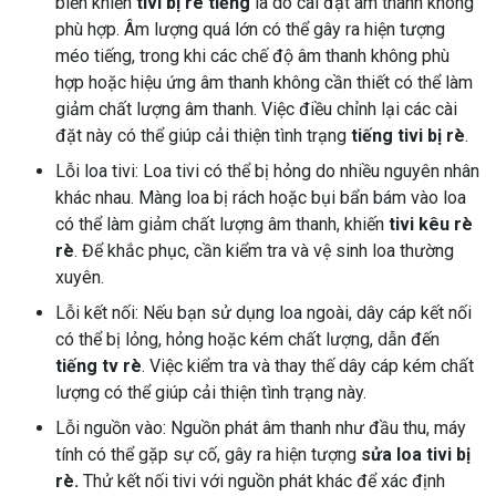
biến khiến
tivi bị rè tiếng
là do cài đặt âm thanh không
phù hợp. Âm lượng quá lớn có thể gây ra hiện tượng
méo tiếng, trong khi các chế độ âm thanh không phù
hợp hoặc hiệu ứng âm thanh không cần thiết có thể làm
giảm chất lượng âm thanh. Việc điều chỉnh lại các cài
đặt này có thể giúp cải thiện tình trạng
tiếng tivi bị rè
.
Lỗi loa tivi: Loa tivi có thể bị hỏng do nhiều nguyên nhân
khác nhau. Màng loa bị rách hoặc bụi bẩn bám vào loa
có thể làm giảm chất lượng âm thanh, khiến
tivi kêu rè
rè
. Để khắc phục, cần kiểm tra và vệ sinh loa thường
xuyên.
Lỗi kết nối: Nếu bạn sử dụng loa ngoài, dây cáp kết nối
có thể bị lỏng, hỏng hoặc kém chất lượng, dẫn đến
tiếng tv rè
. Việc kiểm tra và thay thế dây cáp kém chất
lượng có thể giúp cải thiện tình trạng này.
Lỗi nguồn vào: Nguồn phát âm thanh như đầu thu, máy
tính có thể gặp sự cố, gây ra hiện tượng
sửa loa tivi bị
rè.
Thử kết nối tivi với nguồn phát khác để xác định