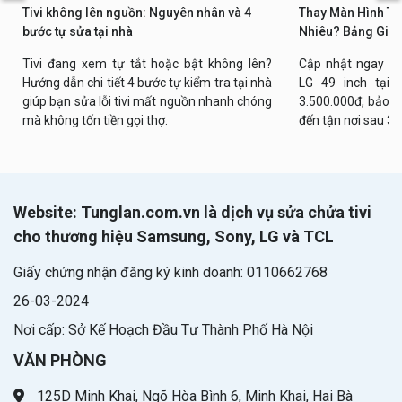
Tivi không lên nguồn: Nguyên nhân và 4
Thay Màn Hình Tiv
bước tự sửa tại nhà
Nhiêu? Bảng Giá 
Tivi đang xem tự tắt hoặc bật không lên?
Cập nhật ngay bả
Hướng dẫn chi tiết 4 bước tự kiểm tra tại nhà
LG 49 inch tại n
giúp bạn sửa lỗi tivi mất nguồn nhanh chóng
3.500.000đ, bảo h
mà không tốn tiền gọi thợ.
đến tận nơi sau 30
Website: Tunglan.com.vn là dịch vụ sửa chửa tivi
cho thương hiệu Samsung, Sony, LG và TCL
Giấy chứng nhận đăng ký kinh doanh: 0110662768
26-03-2024
Nơi cấp: Sở Kế Hoạch Đầu Tư Thành Phố Hà Nội
VĂN PHÒNG
125D Minh Khai, Ngõ Hòa Bình 6, Minh Khai, Hai Bà