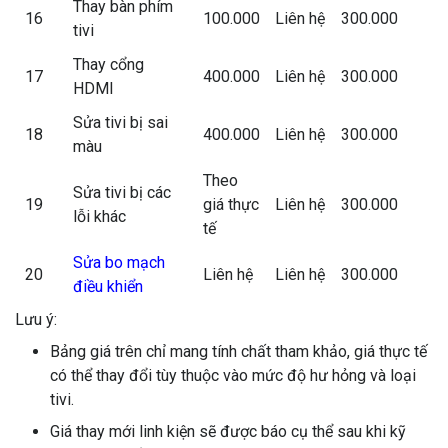
Thay bàn phím
16
100.000
Liên hệ
300.000
tivi
Thay cổng
17
400.000
Liên hệ
300.000
HDMI
Sửa tivi bị sai
18
400.000
Liên hệ
300.000
màu
Theo
Sửa tivi bị các
19
giá thực
Liên hệ
300.000
lỗi khác
tế
Sửa bo mạch
20
Liên hệ
Liên hệ
300.000
điều khiển
Lưu ý:
Bảng giá trên chỉ mang tính chất tham khảo, giá thực tế
có thể thay đổi tùy thuộc vào mức độ hư hỏng và loại
tivi.
Giá thay mới linh kiện sẽ được báo cụ thể sau khi kỹ