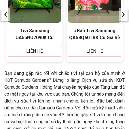
‹
›
Tivi Samsung
#Bán Tivi Samsung
UA55NU7090K Cũ
QA58Q60TAK Cũ Giá Rẻ
LIÊN HỆ
LIÊN HỆ
Bạn đang gặp rắc rối với chiếc tivi tại căn hộ của mình ở
KĐT Gamuda Gardens? Đừng lo lắng! Dịch vụ sửa tivi KĐT
Gamuda Gardens Hoàng Mai chuyên nghiệp của Tùng Lan đã
có mặt ngay tại khu vực của bạn. Chúng tôi tự hào mang đến
dịch vụ sửa tivi tận nơi nhanh chóng, tiện lợi, đặc biệt dành
riêng cho cư dân Gamuda Gardens. Với đội ngũ kỹ thuật viên
am hiểu tường tận các vấn đề thường gặp ở tivi trong chung
cư và biệt thự, cùng cơ sở kỹ thuật gần ngay khu đô thị, Tùng
Lan cam kết có mặt chỉ sau 15-30 phút để giúp bạn khắc