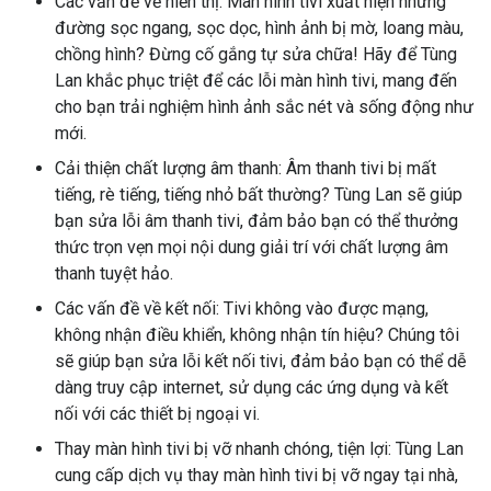
Các vấn đề về hiển thị: Màn hình tivi xuất hiện những
đường sọc ngang, sọc dọc, hình ảnh bị mờ, loang màu,
chồng hình? Đừng cố gắng tự sửa chữa! Hãy để Tùng
Lan khắc phục triệt để các lỗi màn hình tivi, mang đến
cho bạn trải nghiệm hình ảnh sắc nét và sống động như
mới.
Cải thiện chất lượng âm thanh: Âm thanh tivi bị mất
tiếng, rè tiếng, tiếng nhỏ bất thường? Tùng Lan sẽ giúp
bạn sửa lỗi âm thanh tivi, đảm bảo bạn có thể thưởng
thức trọn vẹn mọi nội dung giải trí với chất lượng âm
thanh tuyệt hảo.
Các vấn đề về kết nối: Tivi không vào được mạng,
không nhận điều khiển, không nhận tín hiệu? Chúng tôi
sẽ giúp bạn sửa lỗi kết nối tivi, đảm bảo bạn có thể dễ
dàng truy cập internet, sử dụng các ứng dụng và kết
nối với các thiết bị ngoại vi.
Thay màn hình tivi bị vỡ nhanh chóng, tiện lợi: Tùng Lan
cung cấp dịch vụ thay màn hình tivi bị vỡ ngay tại nhà,