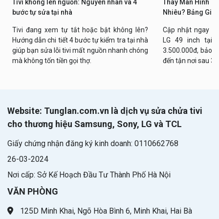
Tivi không lên nguồn: Nguyên nhân và 4
Thay Màn Hình Tiv
bước tự sửa tại nhà
Nhiêu? Bảng Giá 
Tivi đang xem tự tắt hoặc bật không lên?
Cập nhật ngay bả
Hướng dẫn chi tiết 4 bước tự kiểm tra tại nhà
LG 49 inch tại n
giúp bạn sửa lỗi tivi mất nguồn nhanh chóng
3.500.000đ, bảo h
mà không tốn tiền gọi thợ.
đến tận nơi sau 30
Website: Tunglan.com.vn là dịch vụ sửa chửa tivi
cho thương hiệu Samsung, Sony, LG và TCL
Giấy chứng nhận đăng ký kinh doanh: 0110662768
26-03-2024
Nơi cấp: Sở Kế Hoạch Đầu Tư Thành Phố Hà Nội
VĂN PHÒNG
125D Minh Khai, Ngõ Hòa Bình 6, Minh Khai, Hai Bà