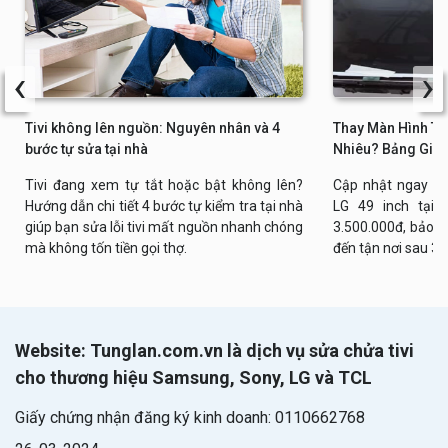
‹
›
Tivi không lên nguồn: Nguyên nhân và 4
Thay Màn Hình Tiv
bước tự sửa tại nhà
Nhiêu? Bảng Giá 
Tivi đang xem tự tắt hoặc bật không lên?
Cập nhật ngay bả
Hướng dẫn chi tiết 4 bước tự kiểm tra tại nhà
LG 49 inch tại n
giúp bạn sửa lỗi tivi mất nguồn nhanh chóng
3.500.000đ, bảo h
mà không tốn tiền gọi thợ.
đến tận nơi sau 30
Website: Tunglan.com.vn là dịch vụ sửa chửa tivi
cho thương hiệu Samsung, Sony, LG và TCL
Giấy chứng nhận đăng ký kinh doanh: 0110662768